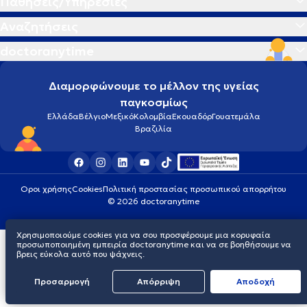
Παθήσεις/Υπηρεσίες
Αναζητήσεις
doctoranytime
Διαμορφώνουμε το μέλλον της υγείας
παγκοσμίως
Ελλάδα
Βέλγιο
Μεξικό
Κολομβία
Εκουαδόρ
Γουατεμάλα
Βραζιλία
Οροι χρήσης
Cookies
Πολιτική προστασίας προσωπικού απορρήτου
© 2026 doctoranytime
Χρησιμοποιούμε cookies για να σου προσφέρουμε μια κορυφαία
προσωποποιημένη εμπειρία doctoranytime και να σε βοηθήσουμε να
βρεις εύκολα αυτό που ψάχνεις.
Προσαρμογή
Απόρριψη
Aποδοχή