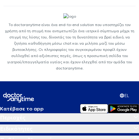
Το doctoranytime είναι ένα end-to-end solution που υποστηρίζει τον
χρήστη από τη στιγμή που αντιμετωπίζει ένα ιατρικό σύμπτωμα μέχρι τη
στιγμή της λύσης του, δίνοντάς του τη δυνατότητα να βρεί ειδικό, να
ζητήσει καθοδήγηση μέσω chat και να μιλήσει μαζί του μέσω
βιντεοκλήσης. Οι πληροφορίες του συγκεκριμένου προφίλ έχουν
συλλεχθεί από αξιόπιστες πηγές, όπως η προσωπική σελίδα του
γιατρού/επαγγελματία υγείας και έχουν ελεγχθεί από την ομάδα του
doctoranytime.
EL
Κατέβασε το app
Περιοχές
Ειδικότητες