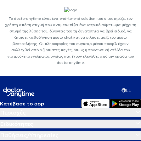
Το doctoranytime είναι ένα end-to-end solution που υποστηρίζει τον
χρήστη από τη στιγμή που αντιμετωπίζει ένα ιατρικό σύμπτωμα μέχρι τη
στιγμή της λύσης του, δίνοντάς του τη δυνατότητα να βρεί ειδικό, να
ζητήσει καθοδήγηση μέσω chat και να μιλήσει μαζί του μέσω
βιντεοκλήσης. Οι πληροφορίες του συγκεκριμένου προφίλ έχουν
συλλεχθεί από αξιόπιστες πηγές, όπως η προσωπική σελίδα του
γιατρού/επαγγελματία υγείας και έχουν ελεγχθεί από την ομάδα του
doctoranytime.
EL
Κατέβασε το app
Περιοχές
Ειδικότητες
Παθήσεις/Υπηρεσίες