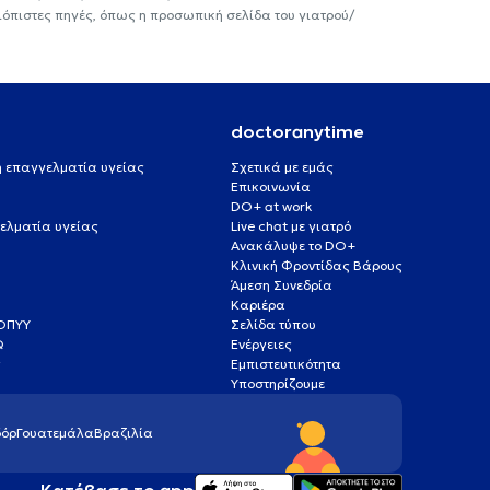
ιόπιστες πηγές, όπως η προσωπική σελίδα του γιατρού/
doctoranytime
 ή επαγγελματία υγείας
Σχετικά με εμάς
Επικοινωνία
DO+ at work
ελματία υγείας
Live chat με γιατρό
Ανακάλυψε το DO+
Κλινική Φροντίδας Βάρους
Άμεση Συνεδρία
Καριέρα
ΕΟΠΥΥ
Σελίδα τύπου
Q
Ενέργειες
ς
Εμπιστευτικότητα
Υποστηρίζουμε
όρ
Γουατεμάλα
Βραζιλία