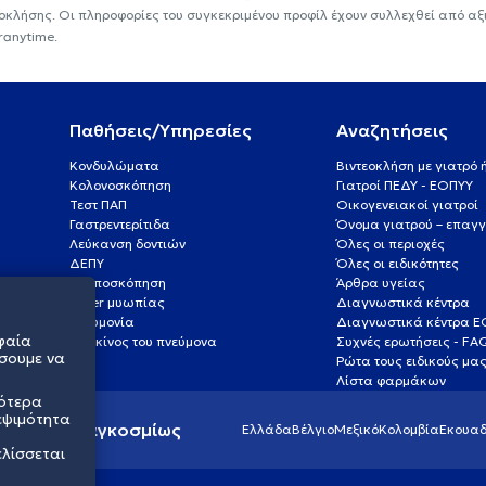
εοκλήσης. Οι πληροφορίες του συγκεκριμένου προφίλ έχουν συλλεχθεί από αξ
ranytime.
Παθήσεις/Υπηρεσίες
Αναζητήσεις
Κονδυλώματα
Βιντεοκλήση με γιατρό
Κολονοσκόπηση
Γιατροί ΠΕΔΥ - ΕΟΠΥΥ
Τεστ ΠΑΠ
Οικογενειακοί γιατροί
Γαστρεντερίτιδα
Όνομα γιατρού – επαγγ
Λεύκανση δοντιών
Όλες οι περιοχές
ΔΕΠΥ
Όλες οι ειδικότητες
Κολποσκόπηση
Άρθρα υγείας
Laser μυωπίας
Διαγνωστικά κέντρα
Πνευμονία
Διαγνωστικά κέντρα 
φαία
Καρκίνος του πνεύμονα
Συχνές ερωτήσεις - FA
σουμε να
Ρώτα τους ειδικούς μα
Λίστα φαρμάκων
σότερα
εψιμότητα
ς υγείας παγκοσμίως
Ελλάδα
Βέλγιο
Μεξικό
Κολομβία
Εκουαδ
ελίσσεται