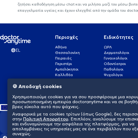
ζητήσει καθοδήγηση μέσω chat και να μιλήσει μαζί του μέσω βιντ
επαγγελματία υγείας και έχουν ελεγχθεί από την ομάδα του docto
Περιοχές
Ειδικότητες
Αθήνα
ΩΡΛ
EL
Θεσσαλονίκη
Δερματολόγοι
Πειραιάς
Γυναικολόγοι
Περιστέρι
Οδοντίατροι
Αμπελόκηποι
Παθολόγοι
Καλλιθέα
Ψυχολόγοι
Πάτρα
Οφθαλμίατροι
🍪 Αποδοχή cookies
Γλυφάδα
Ενδοκρινολόγοι
Νίκαια
Ουρολόγοι
Χρησιμοποιούμε cookies για να σου προσφέρουμε μια κορυ
Νέα Σμύρνη
Καρδιολόγοι
προσωποποιημένη εμπειρία doctoranytime και να σε βοηθή
βρεις εύκολα αυτό που ψάχνεις.
Αναφορικά με τα cookies τρίτων (όπως Google), δες περισ
στην
Πολιτική Απορρήτου
. Επιπλέον, αναλύουμε την επισκ
Διαμορφώνουμε το μέλλον τη
και ενδυναμώνουμε την ασφάλεια της πλατφόρμας, για να
απολαμβάνεις τις υπηρεσίες μας σε ένα περιβάλλον που εξ
συνεχώς.