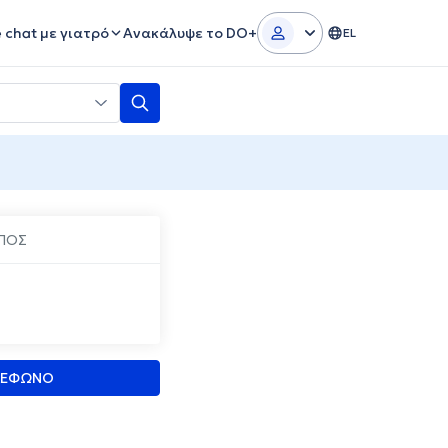
e chat με γιατρό
Ανακάλυψε το DO+
EL
ΠΟΣ
ΛΕΦΩΝΟ