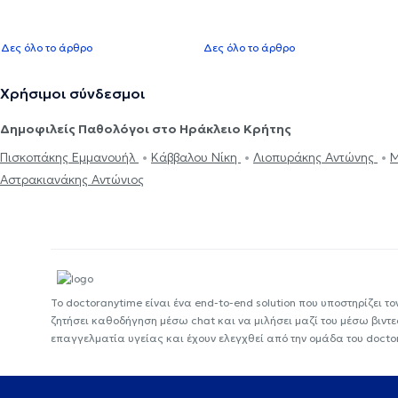
Δες όλο το άρθρο
Δες όλο το άρθρο
Χρήσιμοι σύνδεσμοι
Δημοφιλείς Παθολόγοι στο Ηράκλειο Κρήτης
Πισκοπάκης Εμμανουήλ
Κάββαλου Νίκη
Λιοπυράκης Αντώνης
Μ
Αστρακιανάκης Αντώνιος
Το doctoranytime είναι ένα end-to-end solution που υποστηρίζει το
ζητήσει καθοδήγηση μέσω chat και να μιλήσει μαζί του μέσω βιντ
επαγγελματία υγείας και έχουν ελεγχθεί από την ομάδα του docto