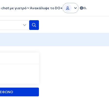
e chat με γιατρό
Ανακάλυψε το DO+
EL
ΛΕΦΩΝΟ