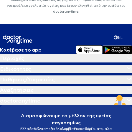
γιατρού/επαγγελματία υγείας και έχουν ελεγχθεί από την ομάδα του
doctoranytime.
EL
Κατέβασε το app
Περιοχές
Ειδικότητες
Παθήσεις/Υπηρεσίες
Αναζητήσεις
doctoranytime
Διαμορφώνουμε το μέλλον της υγείας
παγκοσμίως
Ελλάδα
Βέλγιο
Μεξικό
Κολομβία
Εκουαδόρ
Γουατεμάλα