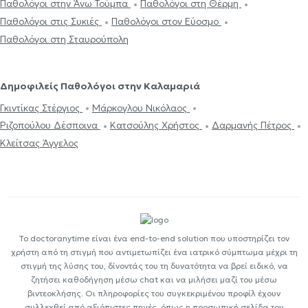
Παθολόγοι στην Άνω Τούμπα
Παθολόγοι στη Θέρμη
Παθολόγοι στις Συκιές
Παθολόγοι στον Εύοσμο
Παθολόγοι στη Σταυρούπολη
Δημοφιλείς Παθολόγοι στην Καλαμαριά
Γκιντίκας Στέργιος
Μάρκογλου Νικόλαος
Ριζοπούλου Δέσποινα
Κατσούλης Χρήστος
Δαρμανής Πέτρος
Κλείτσας Άγγελος
Το doctoranytime είναι ένα end-to-end solution που υποστηρίζει τον
χρήστη από τη στιγμή που αντιμετωπίζει ένα ιατρικό σύμπτωμα μέχρι τη
στιγμή της λύσης του, δίνοντάς του τη δυνατότητα να βρεί ειδικό, να
ζητήσει καθοδήγηση μέσω chat και να μιλήσει μαζί του μέσω
βιντεοκλήσης. Οι πληροφορίες του συγκεκριμένου προφίλ έχουν
συλλεχθεί από αξιόπιστες πηγές, όπως η προσωπική σελίδα του