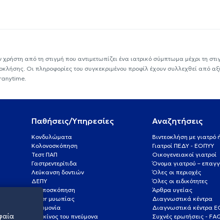
ν χρήστη από τη στιγμή που αντιμετωπίζει ένα ιατρικό σύμπτωμα μέχρι τη στιγμ
εοκλήσης. Οι πληροφορίες του συγκεκριμένου προφίλ έχουν συλλεχθεί από αξ
ranytime.
Παθήσεις/Υπηρεσίες
Αναζητήσεις
Κονδυλώματα
Βιντεοκλήση με γιατρό
Κολονοσκόπηση
Γιατροί ΠΕΔΥ - ΕΟΠΥΥ
Τεστ ΠΑΠ
Οικογενειακοί γιατροί
Γαστρεντερίτιδα
Όνομα γιατρού – επαγγ
Λεύκανση δοντιών
Όλες οι περιοχές
ΔΕΠΥ
Όλες οι ειδικότητες
Κολποσκόπηση
Άρθρα υγείας
Laser μυωπίας
Διαγνωστικά κέντρα
Πνευμονία
Διαγνωστικά κέντρα 
φαία
Καρκίνος του πνεύμονα
Συχνές ερωτήσεις - FA