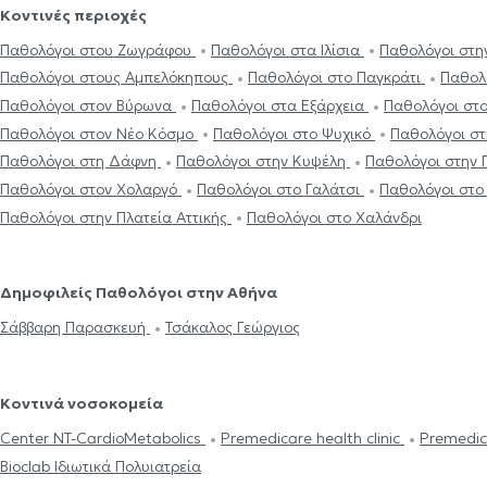
Κοντινές περιοχές
Παθολόγοι στου Ζωγράφου
Παθολόγοι στα Ιλίσια
Παθολόγοι στη
Παθολόγοι στους Αμπελόκηπους
Παθολόγοι στο Παγκράτι
Παθολ
Παθολόγοι στον Βύρωνα
Παθολόγοι στα Εξάρχεια
Παθολόγοι στ
Παθολόγοι στον Νέο Κόσμο
Παθολόγοι στο Ψυχικό
Παθολόγοι σ
Παθολόγοι στη Δάφνη
Παθολόγοι στην Κυψέλη
Παθολόγοι στην 
Παθολόγοι στον Χολαργό
Παθολόγοι στο Γαλάτσι
Παθολόγοι στο
Παθολόγοι στην Πλατεία Αττικής
Παθολόγοι στο Χαλάνδρι
Δημοφιλείς Παθολόγοι στην Αθήνα
Σάββαρη Παρασκευή
Τσάκαλος Γεώργιος
Κοντινά νοσοκομεία
Center NT-CardioMetabolics
Premedicare health clinic
Premedic
Bioclab Ιδιωτικά Πολυιατρεία