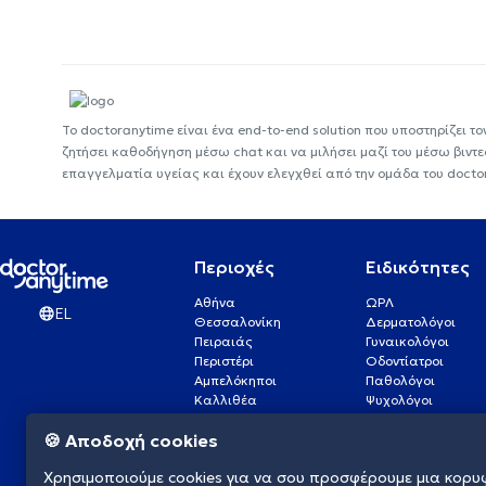
Το doctoranytime είναι ένα end-to-end solution που υποστηρίζει το
ζητήσει καθοδήγηση μέσω chat και να μιλήσει μαζί του μέσω βιντ
επαγγελματία υγείας και έχουν ελεγχθεί από την ομάδα του docto
Περιοχές
Ειδικότητες
Αθήνα
ΩΡΛ
EL
Θεσσαλονίκη
Δερματολόγοι
Πειραιάς
Γυναικολόγοι
Περιστέρι
Οδοντίατροι
Αμπελόκηποι
Παθολόγοι
Καλλιθέα
Ψυχολόγοι
Πάτρα
Οφθαλμίατροι
🍪 Αποδοχή cookies
Γλυφάδα
Ενδοκρινολόγοι
Νίκαια
Ουρολόγοι
Χρησιμοποιούμε cookies για να σου προσφέρουμε μια κορυ
Νέα Σμύρνη
Καρδιολόγοι