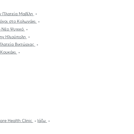
ν Πλατεία Μαβίλη
όγοι στο Κολωνάκι
ο Νέο Ψυχικό
την Ηλιούπολη
Πλατεία Βικτώριας
 Κουκάκι
are Health Clinic
Ιάζω