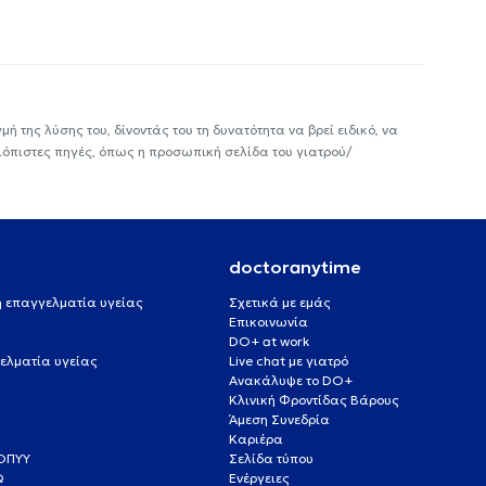
ή της λύσης του, δίνοντάς του τη δυνατότητα να βρεί ειδικό, να
ιόπιστες πηγές, όπως η προσωπική σελίδα του γιατρού/
doctoranytime
 ή επαγγελματία υγείας
Σχετικά με εμάς
Επικοινωνία
DO+ at work
ελματία υγείας
Live chat με γιατρό
Ανακάλυψε το DO+
Κλινική Φροντίδας Βάρους
Άμεση Συνεδρία
Καριέρα
ΕΟΠΥΥ
Σελίδα τύπου
Q
Ενέργειες