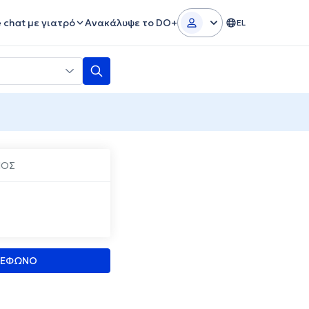
e chat με γιατρό
Ανακάλυψε το DO+
EL
ΙΟΣ
ΛΕΦΩΝΟ