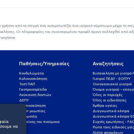
ν χρήστη από τη στιγμή που αντιμετωπίζει ένα ιατρικό σύμπτωμα μέχρι τη στιγμ
εοκλήσης. Οι πληροφορίες του συγκεκριμένου προφίλ έχουν συλλεχθεί από αξ
ranytime.
Παθήσεις/Υπηρεσίες
Αναζητήσεις
Κονδυλώματα
Βιντεοκλήση με γιατρό
Κολονοσκόπηση
Γιατροί ΠΕΔΥ - ΕΟΠΥΥ
Τεστ ΠΑΠ
Οικογενειακοί γιατροί
Γαστρεντερίτιδα
Όνομα γιατρού – επαγγ
Λεύκανση δοντιών
Όλες οι περιοχές
ΔΕΠΥ
Όλες οι ειδικότητες
Κολποσκόπηση
Άρθρα υγείας
Laser μυωπίας
Διαγνωστικά κέντρα
Πνευμονία
Διαγνωστικά κέντρα 
φαία
Καρκίνος του πνεύμονα
Συχνές ερωτήσεις - FA
σουμε να
Ρώτα τους ειδικούς μα
Λίστα φαρμάκων