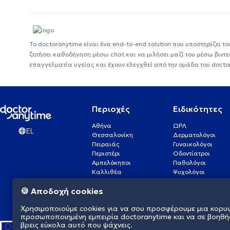
Το doctoranytime είναι ένα end-to-end solution που υποστηρίζει το
ζητήσει καθοδήγηση μέσω chat και να μιλήσει μαζί του μέσω βιντ
επαγγελματία υγείας και έχουν ελεγχθεί από την ομάδα του docto
Περιοχές
Ειδικότητες
Αθήνα
ΩΡΛ
EL
Θεσσαλονίκη
Δερματολόγοι
Πειραιάς
Γυναικολόγοι
Περιστέρι
Οδοντίατροι
Αμπελόκηποι
Παθολόγοι
Καλλιθέα
Ψυχολόγοι
Πάτρα
Οφθαλμίατροι
🍪 Αποδοχή cookies
Γλυφάδα
Ενδοκρινολόγοι
Νίκαια
Ουρολόγοι
Χρησιμοποιούμε cookies για να σου προσφέρουμε μια κορυ
Νέα Σμύρνη
Καρδιολόγοι
προσωποποιημένη εμπειρία doctoranytime και να σε βοηθή
βρεις εύκολα αυτό που ψάχνεις.