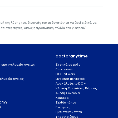
ή της λύσης του, δίνοντάς του τη δυνατότητα να βρεί ειδικό, να
ιόπιστες πηγές, όπως η προσωπική σελίδα του γιατρού/
doctoranytime
 ή επαγγελματία υγείας
Σχετικά με εμάς
Επικοινωνία
DO+ at work
ελματία υγείας
Live chat με γιατρό
Ανακάλυψε το DO+
Κλινική Φροντίδας Βάρους
Άμεση Συνεδρία
Καριέρα
ΕΟΠΥΥ
Σελίδα τύπου
Q
Ενέργειες
ς
Εμπιστευτικότητα
Υποστηρίζουμε