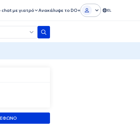
e chat με γιατρό
Ανακάλυψε το DO+
EL
ΛΕΦΩΝΟ