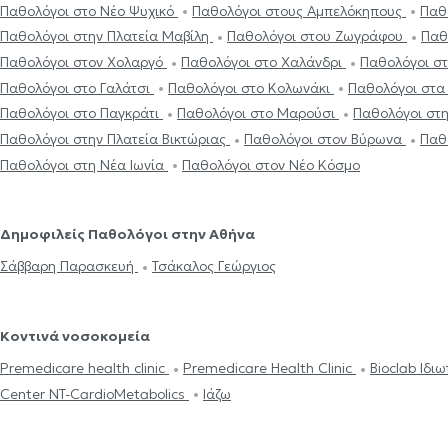
Παθολόγοι στο Νέο Ψυχικό
Παθολόγοι στους Αμπελόκηπους
Παθ
Παθολόγοι στην Πλατεία Μαβίλη
Παθολόγοι στου Ζωγράφου
Παθ
Παθολόγοι στον Χολαργό
Παθολόγοι στο Χαλάνδρι
Παθολόγοι σ
Παθολόγοι στο Γαλάτσι
Παθολόγοι στο Κολωνάκι
Παθολόγοι στα
Παθολόγοι στο Παγκράτι
Παθολόγοι στο Μαρούσι
Παθολόγοι στ
Παθολόγοι στην Πλατεία Βικτώριας
Παθολόγοι στον Βύρωνα
Παθ
Παθολόγοι στη Νέα Ιωνία
Παθολόγοι στον Νέο Κόσμο
Δημοφιλείς Παθολόγοι στην Αθήνα
Σάββαρη Παρασκευή
Τσάκαλος Γεώργιος
Κοντινά νοσοκομεία
Premedicare health clinic
Premedicare Health Clinic
Bioclab Ιδι
Center NT-CardioMetabolics
Ιάζω