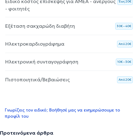
Ειδικό κόστος επίσκεψης για ΑΜΕΑ - ανέργους
Έως 20€
- φοιτητές
Εξέταση σακχαρώδη διαβήτη
30€ – 40€
Ηλεκτροκαρδιογράφημα
Aπό 20€
Ηλεκτρονική συνταγογράφηση
10€ – 30€
Πιστοποιητικά/Βεβαιώσεις
Aπό 20€
Γνωρίζεις τον ειδικό; Βοήθησέ μας να ενημερώσουμε το
προφίλ του
Προτεινόμενα άρθρα