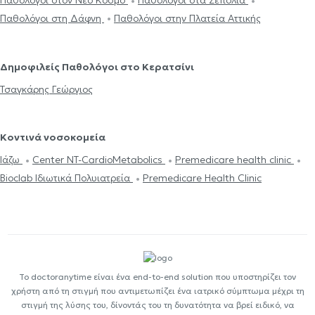
Παθολόγοι στη Δάφνη
Παθολόγοι στην Πλατεία Αττικής
Δημοφιλείς Παθολόγοι στο Κερατσίνι
Τσαγκάρης Γεώργιος
Κοντινά νοσοκομεία
Ιάζω
Center NT-CardioMetabolics
Premedicare health clinic
Bioclab Ιδιωτικά Πολυιατρεία
Premedicare Health Clinic
Το doctoranytime είναι ένα end-to-end solution που υποστηρίζει τον
χρήστη από τη στιγμή που αντιμετωπίζει ένα ιατρικό σύμπτωμα μέχρι τη
στιγμή της λύσης του, δίνοντάς του τη δυνατότητα να βρεί ειδικό, να