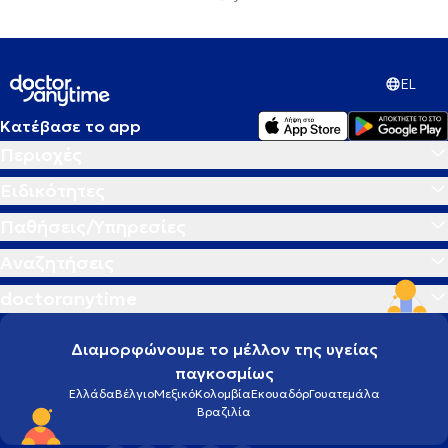
EL
Κατέβασε το app
Περιοχές
Ειδικότητες
Παθήσεις/Υπηρεσίες
Αναζητήσεις
doctoranytime
Διαμορφώνουμε το μέλλον της υγείας
παγκοσμίως
Ελλάδα
Βέλγιο
Μεξικό
Κολομβία
Εκουαδόρ
Γουατεμάλα
Βραζιλία