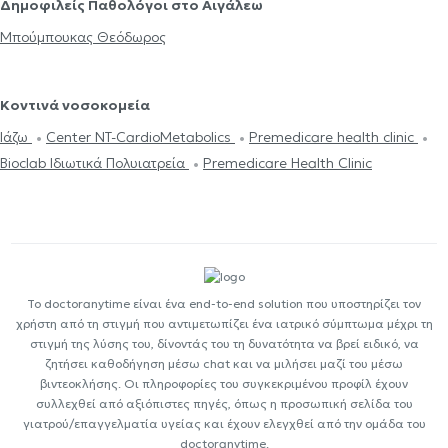
Δημοφιλείς Παθολόγοι στο Αιγάλεω
Μπούμπουκας Θεόδωρος
Κοντινά νοσοκομεία
Ιάζω
Center NT-CardioMetabolics
Premedicare health clinic
Bioclab Ιδιωτικά Πολυιατρεία
Premedicare Health Clinic
Το doctoranytime είναι ένα end-to-end solution που υποστηρίζει τον
χρήστη από τη στιγμή που αντιμετωπίζει ένα ιατρικό σύμπτωμα μέχρι τη
στιγμή της λύσης του, δίνοντάς του τη δυνατότητα να βρεί ειδικό, να
ζητήσει καθοδήγηση μέσω chat και να μιλήσει μαζί του μέσω
βιντεοκλήσης. Οι πληροφορίες του συγκεκριμένου προφίλ έχουν
συλλεχθεί από αξιόπιστες πηγές, όπως η προσωπική σελίδα του
γιατρού/επαγγελματία υγείας και έχουν ελεγχθεί από την ομάδα του
doctoranytime.