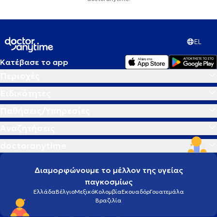
EL
Κατέβασε το app
Περιοχές
Ειδικότητες
Παθήσεις/Υπηρεσίες
Αναζητήσεις
doctoranytime
Διαμορφώνουμε το μέλλον της υγείας
παγκοσμίως
Ελλάδα
Βέλγιο
Μεξικό
Κολομβία
Εκουαδόρ
Γουατεμάλα
Βραζιλία