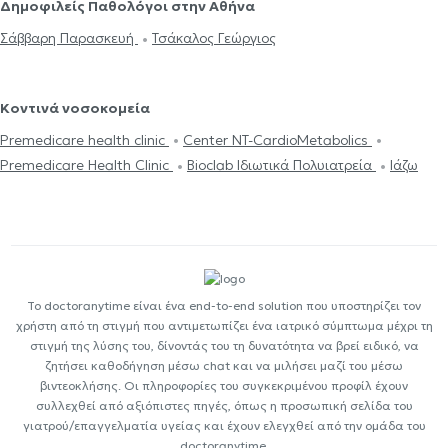
Δημοφιλείς Παθολόγοι στην Αθήνα
Σάββαρη Παρασκευή
Τσάκαλος Γεώργιος
Κοντινά νοσοκομεία
Premedicare health clinic
Center NT-CardioMetabolics
Premedicare Health Clinic
Bioclab Ιδιωτικά Πολυιατρεία
Ιάζω
Το doctoranytime είναι ένα end-to-end solution που υποστηρίζει τον
χρήστη από τη στιγμή που αντιμετωπίζει ένα ιατρικό σύμπτωμα μέχρι τη
στιγμή της λύσης του, δίνοντάς του τη δυνατότητα να βρεί ειδικό, να
ζητήσει καθοδήγηση μέσω chat και να μιλήσει μαζί του μέσω
βιντεοκλήσης. Οι πληροφορίες του συγκεκριμένου προφίλ έχουν
συλλεχθεί από αξιόπιστες πηγές, όπως η προσωπική σελίδα του
γιατρού/επαγγελματία υγείας και έχουν ελεγχθεί από την ομάδα του
doctoranytime.