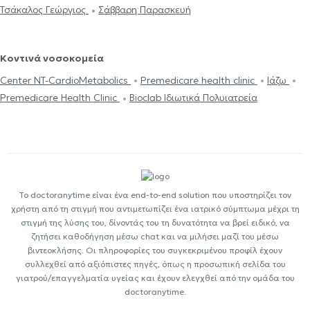
Τσάκαλος Γεώργιος
Σάββαρη Παρασκευή
Κοντινά νοσοκομεία
Center NT-CardioMetabolics
Premedicare health clinic
Ιάζω
Premedicare Health Clinic
Bioclab Ιδιωτικά Πολυιατρεία
Το doctoranytime είναι ένα end-to-end solution που υποστηρίζει τον
χρήστη από τη στιγμή που αντιμετωπίζει ένα ιατρικό σύμπτωμα μέχρι τη
στιγμή της λύσης του, δίνοντάς του τη δυνατότητα να βρεί ειδικό, να
ζητήσει καθοδήγηση μέσω chat και να μιλήσει μαζί του μέσω
βιντεοκλήσης. Οι πληροφορίες του συγκεκριμένου προφίλ έχουν
συλλεχθεί από αξιόπιστες πηγές, όπως η προσωπική σελίδα του
γιατρού/επαγγελματία υγείας και έχουν ελεγχθεί από την ομάδα του
doctoranytime.