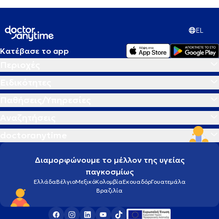
EL
Κατέβασε το app
Περιοχές
Ειδικότητες
Παθήσεις/Υπηρεσίες
Αναζητήσεις
doctoranytime
Διαμορφώνουμε το μέλλον της υγείας
παγκοσμίως
Ελλάδα
Βέλγιο
Μεξικό
Κολομβία
Εκουαδόρ
Γουατεμάλα
Βραζιλία