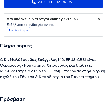
ΔΕΣ ΤΟ ΤΗΛΕΦΩΝΟ
Δεν υπάρχει δυνατότητα online ραντεβού
Εκδήλωσε το ενδιαφέρον σου
Στείλε αίτημα
Πληροφορίες
Ο Dr.
Μαλόβρουβας Ευάγγελος
MD, ERUS-ORSI είναι
Ουρολόγος - Ρομποτικός Χειρουργός και διαθέτει
ιδιωτικό ιατρείο στη Νέα Σμύρνη. Σπούδασε στην Ιατρική
σχολή του Εθνικού & Καποδιστριακού Πανεπιστήμιου
Αθηνών. Ολοκλήρωσε την ειδικότητα του στη Β’
Πανεπιστημιακή Ουρολογική Κλινική του Σισμανόγλειου
Νοσοκομείου. Κατά το διάστημα της εκπαίδευσής του,
Πρόσβαση
εργάστηκε για τέσσερις μήνες ως Fellow στο
Πανεπιστημιακό Νοσοκομείο του Homburg-Saarland, ένα