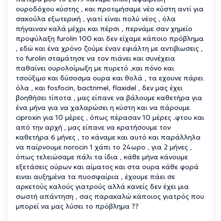
ουροδόχου κύστης , και προτιμήσαμε νέο κύστη αντί για
σακούλα εξωτερική , γιατί είναι πολύ νέος , όλα
πήγαιναν καλά μέχρι και πέρσι , περνάμε σαν χημείο
προφύλαξη furolin 100 και δεν είχαμε κάποιο πρόβλημα
, εδώ και ένα χρόνο ζούμε έναν εφιάλτη με αντιβιωσεις ,
το furolin σταμάτησε να τον πιάνει και συνέχεια
παθαίνει ουρολοίμωξη με πυρετό ,και πόνο και
τσούξιμο και δύσοσμα ουρα και θολά , τα εχουνε πάρει
όλα , και fosfocin, bactrimel, flaxidel , δεν μας έχει
βοηθήσει τίποτα , μας είπανε να βάλουμε καθετήρα για
ένα μήνα για να χαλαρώσει η κύστη και να πάρουμε
ciproxin για 10 μέρες , όπως πέρασαν 10 μέρες .φτου και
από την αρχή , μας είπανε να κρατήσουμε τον
καθετήρα 6 μήνες , το κάναμε και αυτό και παράλληλα
να παίρνουμε norocin 1 χάπι το 24ωρο , για 2 μήνες ,
όπως τελειώσαμε πάλι τα ίδια , κάθε μήνα κάνουμε
εξετάσεις ούρων και αίματος και στα ουρα κάθε φορά
ειναι αυξημένα τα πυοσφαίρια , έχουμε πάει σε
αρκετούς καλούς γιατρούς αλλά κανείς δεν έχει μια
σωστή απάντηση , σας παρακαλώ κάποιος γιατρός που
μπορεί να μας λύσει το πρόβλημα ??