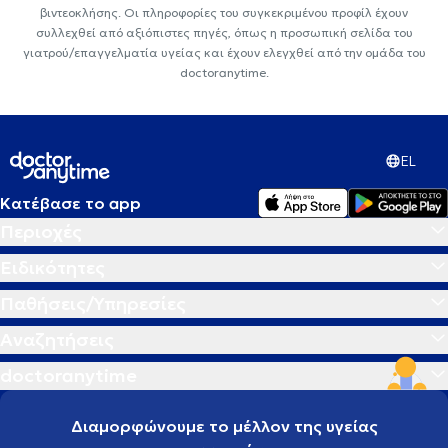
βιντεοκλήσης. Οι πληροφορίες του συγκεκριμένου προφίλ έχουν
συλλεχθεί από αξιόπιστες πηγές, όπως η προσωπική σελίδα του
γιατρού/επαγγελματία υγείας και έχουν ελεγχθεί από την ομάδα του
doctoranytime.
EL
Κατέβασε το app
Περιοχές
Ειδικότητες
Παθήσεις/Υπηρεσίες
Αναζητήσεις
doctoranytime
Διαμορφώνουμε το μέλλον της υγείας