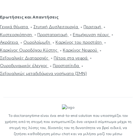
Ερωτήσεις και Απαντήσεις
Γενικά θέματα
Στυτική Δυσλειτουργία
Περιτομή
Κυστεοσκόπηση
Προστατεκτομή
Επιμήκυνση πέους
Ακράτεια
Ουρολοίμωξη
Καρκίνος του προστάτη
Καρκίνος Ουροδόχου Κύστης
Καρκίνος Νεφρού
Σεξουαλικές Διαταραχές
Πέτρα στα νεφρά
Ουροδυναμικός έλεγχος
Προστατίτιδα
Σεξουαλικώς μεταδιδόμενα νοσήματα (ΣΜΝ)
Το doctoranytime είναι ένα end-to-end solution που υποστηρίζει τον
χρήστη από τη στιγμή που αντιμετωπίζει ένα ιατρικό σύμπτωμα μέχρι τη
στιγμή της λύσης του, δίνοντάς του τη δυνατότητα να βρεί ειδικό, να
ζητήσει καθοδήγηση μέσω chat και να μιλήσει μαζί του μέσω