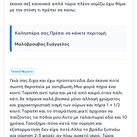
έκανα σεξ κανονικά απλά τώρα πλέον νομίζω έχω θέμα
με την στύση τι πρέπει να κανω;
Καλησπέρα σας.Πρέπει να κάνετε περιτομή.
Μαλόβρουβας Ευάγγελος
Γενικά θέματα
Γειά σας.Ειχα και έχω προστατιτιδα.Δεν έκανα ποτέ
σωστή θεραπεία με αντιβίωση.Μια φορά πήρα ένα
κουτί Τοpistin,αντί τρία και μετά από καιρό,όταν πάλι
κάτι δε πήγαινε καλά,βασικά μόνο αλλαγή χρώματος
και χαρακτηριστική οσμή των ούρων και πήρα 1 + 1/2
κουτί Topistin και το σταμάτησα,γιατί άρχισαν να
παίζοντας τα πόδια μου.Αυτο με ταλαιπωρεί εδώ και 10
χρόνια.Τσουξημο-πόνο κατά την ούρηση και
εξσπερματηση δεν είχα ποτέ.Αλλα το βράδυ ξυπνάω
για ούρηση 2-3 φορές,αν πίνω αρκετό νερό. Τώρα