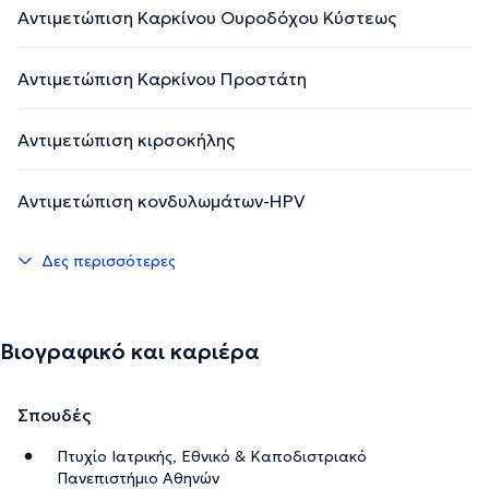
Αντιμετώπιση Καρκίνου Ουροδόχου Κύστεως
Την περιγραφή επιμελείται η ομάδα του doctoranytime βασισμένη σε
Αντιμετώπιση Καρκίνου Προστάτη
επαληθευμένες πληροφορίες.
Αντιμετώπιση κιρσοκήλης
Αντιμετώπιση κονδυλωμάτων-HPV
Δες περισσότερες
Βιογραφικό και καριέρα
Σπουδές
Πτυχίο Ιατρικής, Εθνικό & Καποδιστριακό
Πανεπιστήμιο Αθηνών