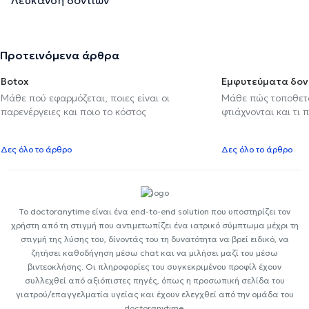
Προτεινόμενα άρθρα
Botox
Εμφυτεύματα δον
Μάθε πού εφαρμόζεται, ποιες είναι οι
Μάθε πώς τοποθετού
παρενέργειες και ποιο το κόστος
φτιάχνονται και τι 
Δες όλο το άρθρο
Δες όλο το άρθρο
Το doctoranytime είναι ένα end-to-end solution που υποστηρίζει τον
χρήστη από τη στιγμή που αντιμετωπίζει ένα ιατρικό σύμπτωμα μέχρι τη
στιγμή της λύσης του, δίνοντάς του τη δυνατότητα να βρεί ειδικό, να
ζητήσει καθοδήγηση μέσω chat και να μιλήσει μαζί του μέσω
βιντεοκλήσης. Οι πληροφορίες του συγκεκριμένου προφίλ έχουν
συλλεχθεί από αξιόπιστες πηγές, όπως η προσωπική σελίδα του
γιατρού/επαγγελματία υγείας και έχουν ελεγχθεί από την ομάδα του
doctoranytime.