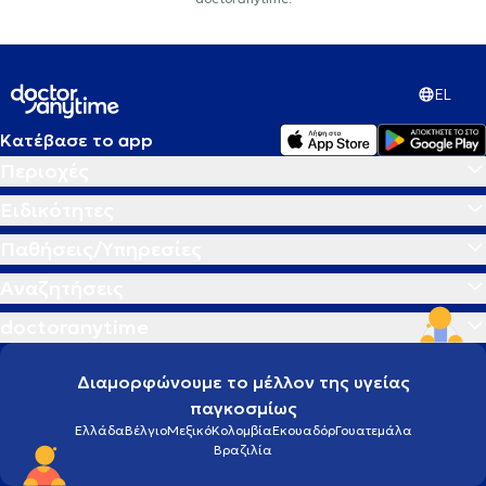
EL
Κατέβασε το app
Περιοχές
Ειδικότητες
Παθήσεις/Υπηρεσίες
Αναζητήσεις
doctoranytime
Διαμορφώνουμε το μέλλον της υγείας
παγκοσμίως
Ελλάδα
Βέλγιο
Μεξικό
Κολομβία
Εκουαδόρ
Γουατεμάλα
Βραζιλία