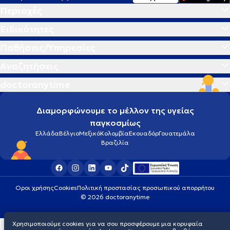
Περιοχές
Ειδικότητες
Παθήσεις/Υπηρεσίες
Αναζητήσεις
doctoranytime
Διαμορφώνουμε το μέλλον της υγείας
παγκοσμίως
Ελλάδα
Βέλγιο
Μεξικό
Κολομβία
Εκουαδόρ
Γουατεμάλα
Βραζιλία
Οροι χρήσης
Cookies
Πολιτική προστασίας προσωπικού απορρήτου
© 2026 doctoranytime
Χρησιμοποιούμε cookies για να σου προσφέρουμε μια κορυφαία