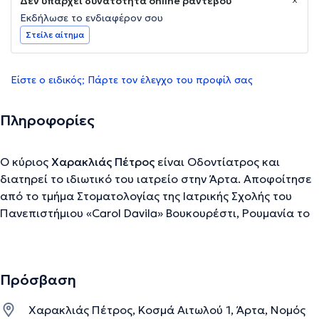
Δεν υπάρχει δυνατότητα online ραντεβού
Εκδήλωσε το ενδιαφέρον σου
Στείλε αίτημα
Είστε ο ειδικός; Πάρτε τον έλεγχο του προφίλ σας
Πληροφορίες
Ο κύριος
Χαρακλιάς Πέτρος
είναι Οδοντίατρος και
διατηρεί το ιδιωτικό του ιατρείο στην Άρτα. Αποφοίτησε
από το τμήμα Στοματολογίας της Ιατρικής Σχολής του
Πανεπιστήμιου «Carol Davila» Βουκουρέστι, Ρουμανία το
2000. Ακολούθησε το πρόγραμμα κλινικής ειδίκευσης
στην Στοματική Χειρουργική στην Κλινική Της
Γναθοπροσωπικής Χειρουργικής το Γενικού Νομαρχιακού
Πρόσβαση
Νοσοκομείου στην Κωστάντζα της Ρουμανίας το διάστημα
2004 -2008 οπότε έλαβε και τον τίτλο της εν λόγω
Χαρακλιάς Πέτρος, Κοσμά Αιτωλού 1, Άρτα, Νομός
ειδικότητας από το Υπουργείο Υγείας της Ρουμανίας.