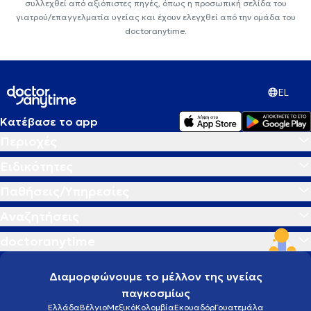
συλλεχθεί από αξιόπιστες πηγές, όπως η προσωπική σελίδα του
γιατρού/επαγγελματία υγείας και έχουν ελεγχθεί από την ομάδα του
doctoranytime.
EL
Κατέβασε το app
Περιοχές
Ειδικότητες
Παθήσεις/Υπηρεσίες
Αναζητήσεις
doctoranytime
Διαμορφώνουμε το μέλλον της υγείας
παγκοσμίως
Ελλάδα
Βέλγιο
Μεξικό
Κολομβία
Εκουαδόρ
Γουατεμάλα