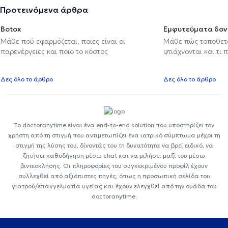
Προτεινόμενα άρθρα
Botox
Εμφυτεύματα δον
Μάθε πού εφαρμόζεται, ποιες είναι οι
Μάθε πώς τοποθετού
παρενέργειες και ποιο το κόστος
φτιάχνονται και τι 
Δες όλο το άρθρο
Δες όλο το άρθρο
Το doctoranytime είναι ένα end-to-end solution που υποστηρίζει τον
χρήστη από τη στιγμή που αντιμετωπίζει ένα ιατρικό σύμπτωμα μέχρι τη
στιγμή της λύσης του, δίνοντάς του τη δυνατότητα να βρεί ειδικό, να
ζητήσει καθοδήγηση μέσω chat και να μιλήσει μαζί του μέσω
βιντεοκλήσης. Οι πληροφορίες του συγκεκριμένου προφίλ έχουν
συλλεχθεί από αξιόπιστες πηγές, όπως η προσωπική σελίδα του
γιατρού/επαγγελματία υγείας και έχουν ελεγχθεί από την ομάδα του
doctoranytime.