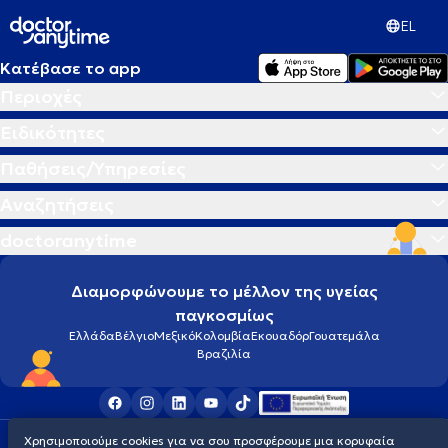
EL
Κατέβασε το app
Περιοχές
Ειδικότητες
Παθήσεις/Υπηρεσίες
Αναζητήσεις
doctoranytime
Διαμορφώνουμε το μέλλον της υγείας
παγκοσμίως
Ελλάδα
Βέλγιο
Μεξικό
Κολομβία
Εκουαδόρ
Γουατεμάλα
Βραζιλία
Χρησιμοποιούμε cookies για να σου προσφέρουμε μια κορυφαία
Οροι χρήσης
Cookies
Πολιτική προστασίας προσωπικού απορρήτου