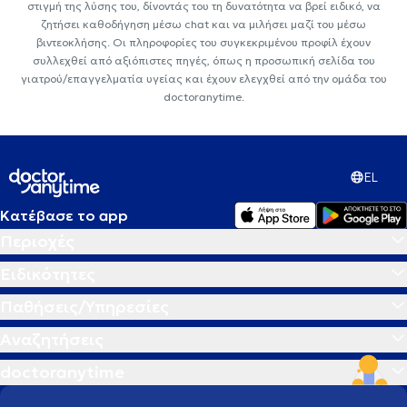
στιγμή της λύσης του, δίνοντάς του τη δυνατότητα να βρεί ειδικό, να
ζητήσει καθοδήγηση μέσω chat και να μιλήσει μαζί του μέσω
βιντεοκλήσης. Οι πληροφορίες του συγκεκριμένου προφίλ έχουν
συλλεχθεί από αξιόπιστες πηγές, όπως η προσωπική σελίδα του
γιατρού/επαγγελματία υγείας και έχουν ελεγχθεί από την ομάδα του
doctoranytime.
EL
Κατέβασε το app
Περιοχές
Ειδικότητες
Παθήσεις/Υπηρεσίες
Αναζητήσεις
doctoranytime