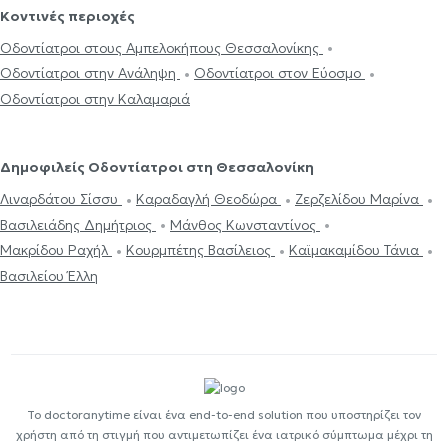
Κοντινές περιοχές
Οδοντίατροι στους Αμπελοκήπους Θεσσαλονίκης
Οδοντίατροι στην Ανάληψη
Οδοντίατροι στον Εύοσμο
Οδοντίατροι στην Καλαμαριά
Δημοφιλείς Οδοντίατροι στη Θεσσαλονίκη
Λιναρδάτου Σίσσυ
Καραδαγλή Θεοδώρα
Ζερζελίδου Μαρίνα
Βασιλειάδης Δημήτριος
Μάνθος Κωνσταντίνος
Μακρίδου Ραχήλ
Κουρμπέτης Βασίλειος
Καϊμακαμίδου Τάνια
Βασιλείου Έλλη
Το doctoranytime είναι ένα end-to-end solution που υποστηρίζει τον
χρήστη από τη στιγμή που αντιμετωπίζει ένα ιατρικό σύμπτωμα μέχρι τη