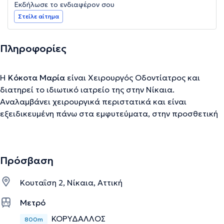
Εκδήλωσε το ενδιαφέρον σου
Στείλε αίτημα
Πληροφορίες
Η
Κόκοτα Μαρία
είναι Χειρουργός Οδοντίατρος και
διατηρεί το ιδιωτικό ιατρείο της στην Νίκαια.
Αναλαμβάνει χειρουργικά περιστατικά και είναι
εξειδικευμένη πάνω στα εμφυτεύματα, στην προσθετική
αλλά και σε περιστατικά αισθητικής οδοντιατρικής
(λεύκανση δοντιών κ.λπ). Διατηρεί ένα σύγχρονο και
άρτια εξοπλισμένο ιδιωτικό οδοντιατρικό ιατρείο στην
Πρόσβαση
Νίκαια, όπου αναλαμβάνει όλο το εύρος των
περιστατικών της χειρουργικής στόματος, ακολουθώντας
Κουταΐση 2, Νίκαια, Αττική
πιστά σύγχρονα και ενδεδειγμένα πρωτόκολλα
αντιμετώπισης.
Μετρό
ΚΟΡΥΔΑΛΛΟΣ
800m