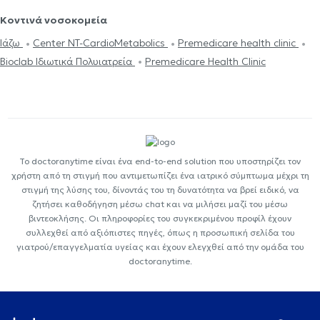
Κοντινά νοσοκομεία
Ιάζω
Center NT-CardioMetabolics
Premedicare health clinic
Bioclab Ιδιωτικά Πολυιατρεία
Premedicare Health Clinic
Το doctoranytime είναι ένα end-to-end solution που υποστηρίζει τον
χρήστη από τη στιγμή που αντιμετωπίζει ένα ιατρικό σύμπτωμα μέχρι τη
στιγμή της λύσης του, δίνοντάς του τη δυνατότητα να βρεί ειδικό, να
ζητήσει καθοδήγηση μέσω chat και να μιλήσει μαζί του μέσω
βιντεοκλήσης. Οι πληροφορίες του συγκεκριμένου προφίλ έχουν
συλλεχθεί από αξιόπιστες πηγές, όπως η προσωπική σελίδα του
γιατρού/επαγγελματία υγείας και έχουν ελεγχθεί από την ομάδα του
doctoranytime.