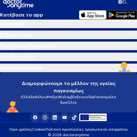
EL
Κατέβασε το app
Περιοχές
Ειδικότητες
Παθήσεις/Υπηρεσίες
Αναζητήσεις
doctoranytime
Διαμορφώνουμε το μέλλον της υγείας
παγκοσμίως
Ελλάδα
Βέλγιο
Μεξικό
Κολομβία
Εκουαδόρ
Γουατεμάλα
Βραζιλία
Οροι χρήσης
Cookies
Πολιτική προστασίας προσωπικού απορρήτου
© 2026 doctoranytime