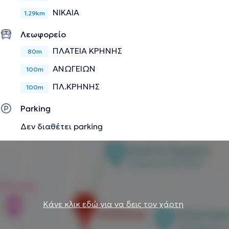
Την περιγραφή επιμελείται η ομάδα του doctoranytime βασισμένη σε
ΝΙΚΑΙΑ
1,29km
επαληθευμένες πληροφορίες.
Λεωφορείο
ΠΛΑΤΕΙΑ ΚΡΗΝΗΣ
80m
ΑΝΩΓΕΙΩΝ
100m
ΠΛ.ΚΡΗΝΗΣ
100m
Parking
Δεν διαθέτει parking
Κάνε κλικ εδώ για να δεις τον χάρτη