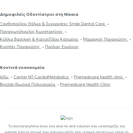
Δημοφιλείς Οδοντίατροι στη Νίκαια
Ξανθοπούλου Θέλμα & Συνεργάτες Smile Dental Care
Παναγιωτόπουλος Κωνσταντίνος
Κόλλια Βασιλική & Καϊτατζίδου Κατερίνα
Μαραγκός Παναγιώτης
Κιοσπές Παναγιώτης
Πούλιας Ευμένιος
Κοντινά νοσοκομεία
Ιάζω
Center NT-CardioMetabolics
Premedicare health clinic
Bioclab Ιδιωτικά Πολυιατρεία
Premedicare Health Clinic
Το doctoranytime είναι ένα end-to-end solution που υποστηρίζει τον
χρήστη από τη στιγμή που αντιμετωπίζει ένα ιατρικό σύμπτωμα μέχρι τη