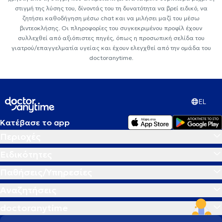
στιγμή της λύσης του, δίνοντάς του τη δυνατότητα να βρεί ειδικό, να
ζητήσει καθοδήγηση μέσω chat και να μιλήσει μαζί του μέσω
βιντεοκλήσης. Οι πληροφορίες του συγκεκριμένου προφίλ έχουν
συλλεχθεί από αξιόπιστες πηγές, όπως η προσωπική σελίδα του
γιατρού/επαγγελματία υγείας και έχουν ελεγχθεί από την ομάδα του
doctoranytime.
EL
Κατέβασε το app
Περιοχές
Ειδικότητες
Παθήσεις/Υπηρεσίες
Αναζητήσεις
doctoranytime