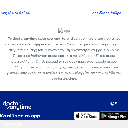
Δες όλο το άρθρο
Δες όλο το άρθρο
Το doctoranytime είναι ένα end-to-end solution που υποστηρίζει τον
χρήστη από τη στιγμή που αντιμετωπίζει ένα ιατρικό σύμπτωμα μέχρι τη
στιγμή της λύσης του, δίνοντάς του τη δυνατότητα να βρεί ειδικό, να
ζητήσει καθοδήγηση μέσω chat και να μιλήσει μαζί του μέσω
βιντεοκλήσης. Οι πληροφορίες του συγκεκριμένου προφίλ έχουν
συλλεχθεί από αξιόπιστες πηγές, όπως η προσωπική σελίδα του
γιατρού/επαγγελματία υγείας και έχουν ελεγχθεί από την ομάδα του
doctoranytime.
EL
Κατέβασε το app
Περιοχές