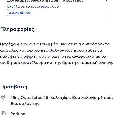
Δεν υπάρχει δυνατότητα online ραντεβού
Εκδήλωσε το ενδιαφέρον σου
Στείλε αίτημα
Πληροφορίες
Παρέχουμε οδοντιατρική μέριμνα σε ένα ευπρόσδεκτο,
ασφαλές και φιλικό περιβάλλον που προσπαθεί να
καλύψει τις υψηλές σας απαιτήσεις, αναφορικά με το
αισθητικό αποτέλεσμα και την άριστη στοματική υγιεινή.
Στόχος μας είναι η συνολική αντιμετώπιση των
προβλημάτων του στοματογναθικού συστήματος, μέσα
από την λεπτομερή εξέταση, διάγνωση, συζήτηση όλων
Πρόσβαση
των επιθυμιών των ασθενών, ενημέρωση και άψογη
εκτέλεση των οδοντιατρικών θεραπειών. Δίνεται
28ης Οκτωβρίου 28, Καλοχώρι, Θεσσαλονίκη, Νομός
ιδιαίτερη σημασία στην ανθρώπινη επαφή, το απόλυτα
Θεσσαλονίκης
καθαρό περιβάλλον εργασίας και η εφαρμογή των πιο
αυστηρών μεθόδων αποστείρωσης. Χρησιμοποιούμε τα
Parking