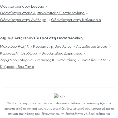
Οδοντίατροι στον Εύοσμο
Οδοντίατροι στους Αμπελοκήπους Θεσσαλονίκης
Οδοντίατροι στην Ανάληψη
Οδοντίατροι στην Καλαμαριά
Δημοφιλείς Οδοντίατροι στη Θεσσαλονίκη
Μακρίδου Ραχήλ
Κουρμπέτης Βασίλειος
Λιναρδάτου Σίσσυ
Καραδαγλή Θεοδώρα
Βασιλειάδης Δημήτριος
Ζερζελίδου Μαρίνα
Μάνθος Κωνσταντίνος
Βασιλείου Έλλη
Καϊμακαμίδου Τάνια
Το doctoranytime είναι ένα end-to-end solution που υποστηρίζει τον
χρήστη από τη στιγμή που αντιμετωπίζει ένα ιατρικό σύμπτωμα μέχρι τη
στιγμή της λύσης του, δίνοντάς του τη δυνατότητα να βρεί ειδικό, να