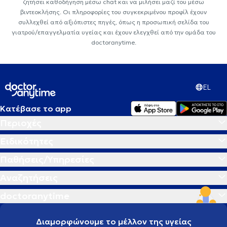
ζητήσει καθοδήγηση μέσω chat και να μιλήσει μαζί του μέσω
βιντεοκλήσης. Οι πληροφορίες του συγκεκριμένου προφίλ έχουν
συλλεχθεί από αξιόπιστες πηγές, όπως η προσωπική σελίδα του
γιατρού/επαγγελματία υγείας και έχουν ελεγχθεί από την ομάδα του
doctoranytime.
EL
Κατέβασε το app
Περιοχές
Ειδικότητες
Παθήσεις/Υπηρεσίες
Αναζητήσεις
doctoranytime
Διαμορφώνουμε το μέλλον της υγείας