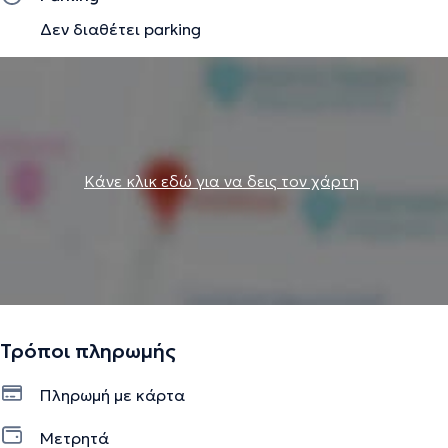
πιο εξελιγμένα βιοϋλικά, επιστημονικά τεκμηριωμένες
Δεν διαθέτει parking
θεραπείες και οδοντιατρικά μηχανήματα, ώστε να
θεραπεύουμε τους ασθενείς μας με άνεση,
αποτελεσματικότητα, ασφάλεια και πάνω από όλα
ανώδυνα.
Την περιγραφή επιμελείται η ομάδα του doctoranytime βασισμένη σε
Κάνε κλικ εδώ για να δεις τον χάρτη
επαληθευμένες πληροφορίες.
Τρόποι πληρωμής
Πληρωμή με κάρτα
Μετρητά