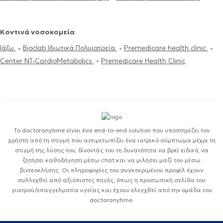
Κοντινά νοσοκομεία
Ιάζω
Bioclab Ιδιωτικά Πολυιατρεία
Premedicare health clinic
Center NT-CardioMetabolics
Premedicare Health Clinic
Το doctoranytime είναι ένα end-to-end solution που υποστηρίζει τον
χρήστη από τη στιγμή που αντιμετωπίζει ένα ιατρικό σύμπτωμα μέχρι τη
στιγμή της λύσης του, δίνοντάς του τη δυνατότητα να βρεί ειδικό, να
ζητήσει καθοδήγηση μέσω chat και να μιλήσει μαζί του μέσω
βιντεοκλήσης. Οι πληροφορίες του συγκεκριμένου προφίλ έχουν
συλλεχθεί από αξιόπιστες πηγές, όπως η προσωπική σελίδα του
γιατρού/επαγγελματία υγείας και έχουν ελεγχθεί από την ομάδα του
doctoranytime.