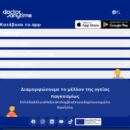
EL
Κατέβασε το app
Περιοχές
Ειδικότητες
Παθήσεις/Υπηρεσίες
Αναζητήσεις
doctoranytime
Διαμορφώνουμε το μέλλον της υγείας
παγκοσμίως
Ελλάδα
Βέλγιο
Μεξικό
Κολομβία
Εκουαδόρ
Γουατεμάλα
Βραζιλία