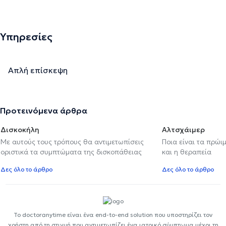
Υπηρεσίες
Απλή επίσκεψη
Προτεινόμενα άρθρα
Δισκοκήλη
Αλτσχάιμερ
Με αυτούς τους τρόπους θα αντιμετωπίσεις
Ποια είναι τα πρώι
οριστικά τα συμπτώματα της δισκοπάθειας
και η θεραπεία
Δες όλο το άρθρο
Δες όλο το άρθρο
Το doctoranytime είναι ένα end-to-end solution που υποστηρίζει τον
χρήστη από τη στιγμή που αντιμετωπίζει ένα ιατρικό σύμπτωμα μέχρι τη