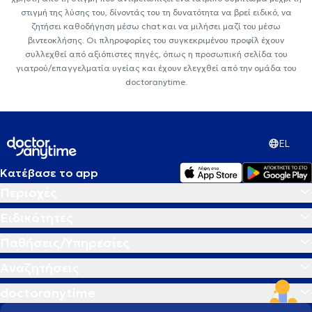
στιγμή της λύσης του, δίνοντάς του τη δυνατότητα να βρεί ειδικό, να
ζητήσει καθοδήγηση μέσω chat και να μιλήσει μαζί του μέσω
βιντεοκλήσης. Οι πληροφορίες του συγκεκριμένου προφίλ έχουν
συλλεχθεί από αξιόπιστες πηγές, όπως η προσωπική σελίδα του
γιατρού/επαγγελματία υγείας και έχουν ελεγχθεί από την ομάδα του
doctoranytime.
EL
Κατέβασε το app
Περιοχές
Ειδικότητες
Παθήσεις/Υπηρεσίες
Αναζητήσεις
doctoranytime