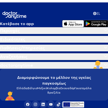
EL
Κατέβασε το app
Περιοχές
Ειδικότητες
Παθήσεις/Υπηρεσίες
Αναζητήσεις
doctoranytime
Διαμορφώνουμε το μέλλον της υγείας
παγκοσμίως
Ελλάδα
Βέλγιο
Μεξικό
Κολομβία
Εκουαδόρ
Γουατεμάλα
Βραζιλία