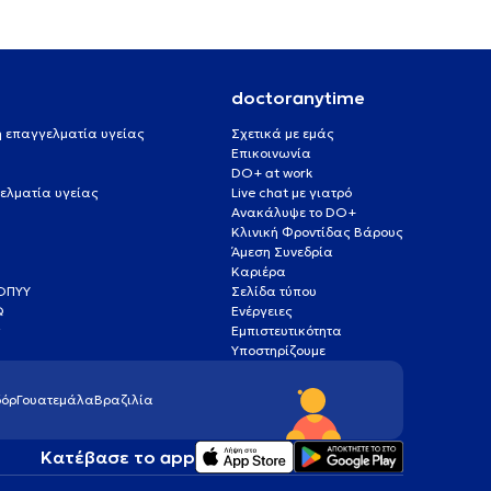
doctoranytime
 ή επαγγελματία υγείας
Σχετικά με εμάς
Επικοινωνία
DO+ at work
ελματία υγείας
Live chat με γιατρό
Ανακάλυψε το DO+
Κλινική Φροντίδας Βάρους
Άμεση Συνεδρία
Καριέρα
ΕΟΠΥΥ
Σελίδα τύπου
Q
Ενέργειες
ς
Εμπιστευτικότητα
Υποστηρίζουμε
όρ
Γουατεμάλα
Βραζιλία
Κατέβασε το app