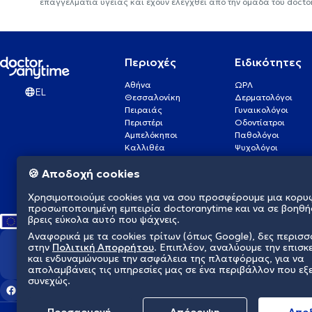
επαγγελματία υγείας και έχουν ελεγχθεί από την ομάδα του docto
Περιοχές
Ειδικότητες
Αθήνα
ΩΡΛ
EL
Θεσσαλονίκη
Δερματολόγοι
Πειραιάς
Γυναικολόγοι
Περιστέρι
Οδοντίατροι
Αμπελόκηποι
Παθολόγοι
Καλλιθέα
Ψυχολόγοι
Πάτρα
Οφθαλμίατροι
🍪 Αποδοχή cookies
Γλυφάδα
Ενδοκρινολόγοι
Νίκαια
Ουρολόγοι
Χρησιμοποιούμε cookies για να σου προσφέρουμε μια κορυ
Νέα Σμύρνη
Καρδιολόγοι
προσωποποιημένη εμπειρία doctoranytime και να σε βοηθή
βρεις εύκολα αυτό που ψάχνεις.
Αναφορικά με τα cookies τρίτων (όπως Google), δες περισ
στην
Πολιτική Απορρήτου
. Επιπλέον, αναλύουμε την επισκ
Διαμορφώνουμε το μέλλον τη
και ενδυναμώνουμε την ασφάλεια της πλατφόρμας, για να
απολαμβάνεις τις υπηρεσίες μας σε ένα περιβάλλον που εξ
συνεχώς.