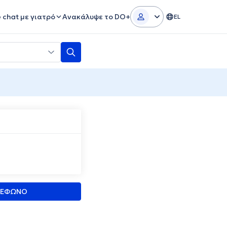
e chat με γιατρό
Ανακάλυψε το DO+
EL
ΛΕΦΩΝΟ