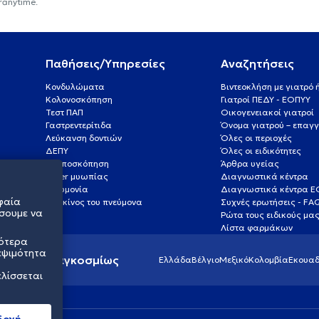
ranytime.
Παθήσεις/Υπηρεσίες
Αναζητήσεις
Κονδυλώματα
Βιντεοκλήση με γιατρό
Κολονοσκόπηση
Γιατροί ΠΕΔΥ - ΕΟΠΥΥ
Τεστ ΠΑΠ
Οικογενειακοί γιατροί
Γαστρεντερίτιδα
Όνομα γιατρού – επαγγ
Λεύκανση δοντιών
Όλες οι περιοχές
ΔΕΠΥ
Όλες οι ειδικότητες
Κολποσκόπηση
Άρθρα υγείας
Laser μυωπίας
Διαγνωστικά κέντρα
Πνευμονία
Διαγνωστικά κέντρα 
φαία
Καρκίνος του πνεύμονα
Συχνές ερωτήσεις - FA
σουμε να
Ρώτα τους ειδικούς μα
Λίστα φαρμάκων
σότερα
εψιμότητα
ς υγείας παγκοσμίως
Ελλάδα
Βέλγιο
Μεξικό
Κολομβία
Εκουαδ
ελίσσεται