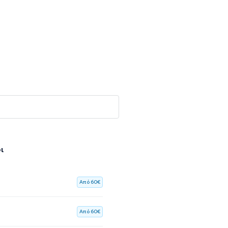
ι
Aπό 60€
Aπό 60€