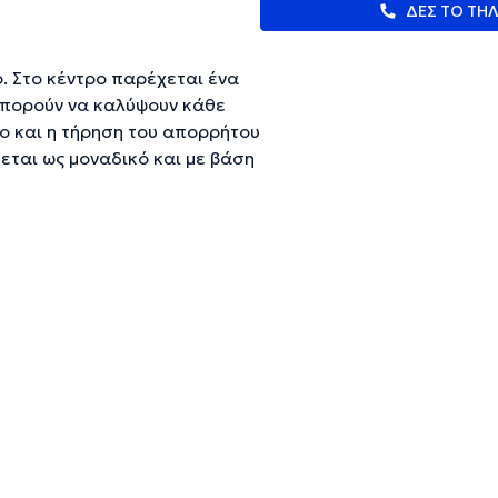
ΔΕΣ ΤΟ ΤΗ
. Στο κέντρο παρέχεται ένα
μπορούν να καλύψουν κάθε
ο και η τήρηση του απορρήτου
εται ως μοναδικό και με βάση
 της διεπιστημονικής ομάδας
σφαλίζει την καλή
είναι η Κατερίνα Βασάλου και
ίζεται από τον
 Έλλη Σίλα και Ελισάβετ
κή Διαιτολόγο - Ειδική
ρη βαρύτητα τόσο στον τομέα
οαγωγή ψυχικής υγείας) όσο
οι υπηρεσίες διαφοροποιούνται
άθε ατόμου.
ευμένες πληροφορίες.