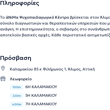
Πληροφορίες
Το
άΝιΜα Ψυχοπαιδαγωγικό Κέντρο
βρίσκεται στον Άλιμο
σύνολο διαγνωστικών και θεραπευτικών υπηρεσιών που 
ανάγκη. Η επιστημονικότητα, ο σεβασμός στο συνάνθρωπ
αποτελούν βασικές αρχές. Κάθε περιστατικό αντιμετωπίζ
τη διεπιστημονική προσέγγιση (τη συμμετοχή δηλαδή όλης
υπό την εποπτεία του παιδοψυχιάτρου), γεγονός που εξα
θεραπευτική πορεία. Επιστημονικά Υπεύθυνοι Ψυχολόγοι 
Πρόσβαση
η Βαρβάρα Κόκκα - Τρεβέζα, ενώ η υπόλοιπη ομάδα απαρτ
Παιδοψυχίατρο Κωνσταντίνο Κτώρο, τις Λογοθεραπεύτριες
Καλαμακίου 85 κ Φιλήμωνος 1, Άλιμος, Αττική
Μαράνου, την Εργοθεραπεύτρια Σμυρνή Ράνια και την Κλινι
Διατροφολόγο Θέκλα Γκιώνη. Στο κέντρο δίνεται ιδιαίτε
Λεωφορείο
της πρωτογενούς περίθαλψης (πρόληψη δυσκολιών και πρ
6Η ΚΑΛΑΜΑΚΙΟΥ
100m
και της δευτερογενούς (θεραπευτική αντιμετώπιση) και 
ανάλογα με την ηλικία και τις προσωπικές ανάγκες του κ
5Η ΚΑΛΑΜΑΚΙΟΥ
220m
7Η ΚΑΛΑΜΑΚΙΟΥ
400m
Την περιγραφή επιμελείται η ομάδα του doctoranytime βασισμένη σε επαληθ