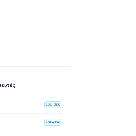
πευτές
20€ – 35€
20€ – 35€