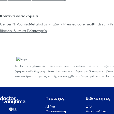
Κοντινά νοσοκομεία
Center NT-CardioMetabolics
Ιάζω
Premedicare health clinic
Pr
Bioclab Ιδιωτικά Πολυιατρεία
Το doctoranytime είναι ένα end-to-end solution που υποστηρίζει το
ζητήσει καθοδήγηση μέσω chat και να μιλήσει μαζί του μέσω βιντ
επαγγελματία υγείας και έχουν ελεγχθεί από την ομάδα του docto
Περιοχές
Ειδικότητες
Αθήνα
ΩΡΛ
EL
Θεσσαλονίκη
Δερματολόγοι