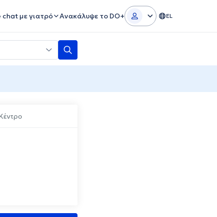
e chat με γιατρό
Ανακάλυψε το DO+
EL
Κέντρο