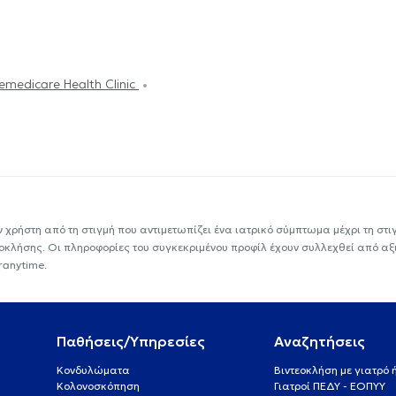
emedicare Health Clinic
ν χρήστη από τη στιγμή που αντιμετωπίζει ένα ιατρικό σύμπτωμα μέχρι τη στιγμ
εοκλήσης. Οι πληροφορίες του συγκεκριμένου προφίλ έχουν συλλεχθεί από αξ
ranytime.
Παθήσεις/Υπηρεσίες
Αναζητήσεις
Κονδυλώματα
Βιντεοκλήση με γιατρό
Κολονοσκόπηση
Γιατροί ΠΕΔΥ - ΕΟΠΥΥ