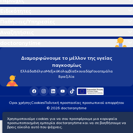
Περιοχές
Ειδικότητες
Παθήσεις/Υπηρεσίες
Αναζητήσεις
doctoranytime
Διαμορφώνουμε το μέλλον της υγείας
παγκοσμίως
Ελλάδα
Βέλγιο
Μεξικό
Κολομβία
Εκουαδόρ
Γουατεμάλα
Βραζιλία
Οροι χρήσης
Cookies
Πολιτική προστασίας προσωπικού απορρήτου
© 2026 doctoranytime
Χρησιμοποιούμε cookies για να σου προσφέρουμε μια κορυφαία
προσωποποιημένη εμπειρία doctoranytime και να σε βοηθήσουμε να
βρεις εύκολα αυτό που ψάχνεις.