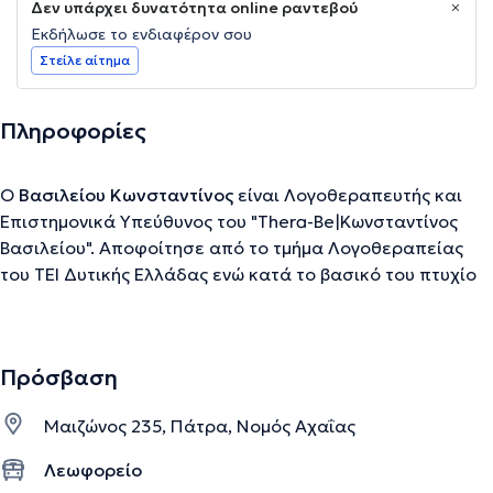
Δεν υπάρχει δυνατότητα online ραντεβού
Εκδήλωσε το ενδιαφέρον σου
Στείλε αίτημα
Πληροφορίες
Ο
Βασιλείου Κωνσταντίνος
είναι Λογοθεραπευτής και
Επιστημονικά Υπεύθυνος του "Thera-Be|Κωνσταντίνος
Βασιλείου". Αποφοίτησε από το τμήμα Λογοθεραπείας
του ΤΕΙ Δυτικής Ελλάδας ενώ κατά το βασικό του πτυχίο
σπούδασε και στο Πανεπιστήμιο Complutense της
Μαδρίτης. Έπειτα ολοκλήρωσε τις μεταπτυχιακές
σπουδές του στο Πανεπιστήμιο UCL του Λονδίνου
Πρόσβαση
(University College London) στον τομέα των
Νευροεπιστημών της Γλώσσας και της Επικοινωνίας ενώ
Μαιζώνος 235, Πάτρα, Νομός Αχαΐας
σήμερα συνεχίζει με διδακτορικές σπουδές στο
Πανεπιστήμιο Θεσσαλίας, στον τομέα των Αναπτυξιακών
Λεωφορείο
Γλωσσικών Διαταραχών. Επιπλέον κατέχει Πιστοποίηση