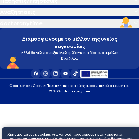
Παθήσεις/Υπηρεσίες
Αναζητήσεις
doctoranytime
Διαμορφώνουμε το μέλλον της υγείας
παγκοσμίως
Ελλάδα
Βέλγιο
Μεξικό
Κολομβία
Εκουαδόρ
Γουατεμάλα
Βραζιλία
Οροι χρήσης
Cookies
Πολιτική προστασίας προσωπικού απορρήτου
© 2026 doctoranytime
Χρησιμοποιούμε cookies για να σου προσφέρουμε μια κορυφαία
προσωποποιημένη εμπειρία doctoranytime και να σε βοηθήσουμε να