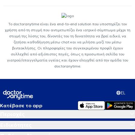
Το doctoranytime είναι ένα end-to-end solution που υποστηρίζει τον
χρήστη από τη στιγμή που αντιμετωπίζει ένα ιατρικό σύμπτωμα μέχρι τη
στιγμή της λύσης του, δίνοντάς του τη δυνατότητα να βρεί ειδικό, να
ζητήσει καθοδήγηση μέσω chat και να μιλήσει μαζί του μέσω
βιντεοκλήσης. Οι πληροφορίες του συγκεκριμένου προφίλ έχουν
συλλεχθεί από αξιόπιστες πηγές, όπως η προσωπική σελίδα του
γιατρού/επαγγελματία υγείας και έχουν ελεγχθεί από την ομάδα του
doctoranytime.
EL
Κατέβασε το app
Περιοχές
Ειδικότητες