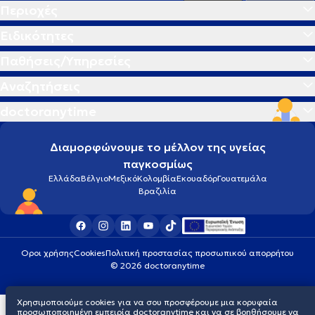
Περιοχές
Ειδικότητες
Παθήσεις/Υπηρεσίες
Αναζητήσεις
doctoranytime
Διαμορφώνουμε το μέλλον της υγείας
παγκοσμίως
Ελλάδα
Βέλγιο
Μεξικό
Κολομβία
Εκουαδόρ
Γουατεμάλα
Βραζιλία
Οροι χρήσης
Cookies
Πολιτική προστασίας προσωπικού απορρήτου
© 2026 doctoranytime
Χρησιμοποιούμε cookies για να σου προσφέρουμε μια κορυφαία
προσωποποιημένη εμπειρία doctoranytime και να σε βοηθήσουμε να