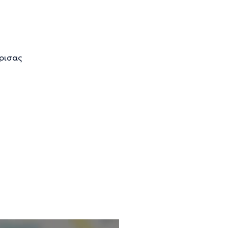
ρισας