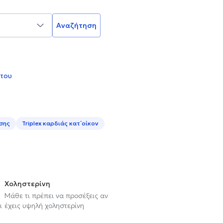
Αναζήτηση
 του
εσης
Triplex καρδιάς κατ΄οίκον
Χοληστερίνη
Μάθε τι πρέπει να προσέξεις αν
ι
έχεις υψηλή χοληστερίνη