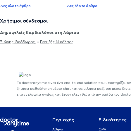
Δες όλο το άρθρο
Δες όλο το άρθρο
Χρήσιμοι σύνδεσμοι
Δημοφιλείς Καρδιολόγοι στη Λάρισα
Ξιώνης Θεόδωρος
Γκουζής Νικόλαος
Το doctoranytime είναι ένα end-to-end solution που υποστηρίζει το
ζητήσει καθοδήγηση μέσω chat και να μιλήσει μαζί του μέσω βιντ
επαγγελματία υγείας και έχουν ελεγχθεί από την ομάδα του docto
Περιοχές
Ειδικότητες
Αθήνα
ΩΡΛ