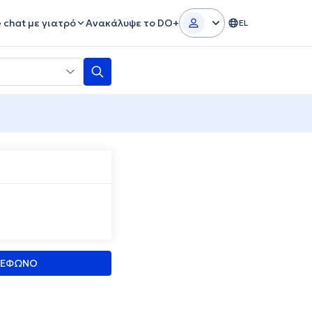
e chat με γιατρό
Ανακάλυψε το DO+
EL
ΛΕΦΩΝΟ