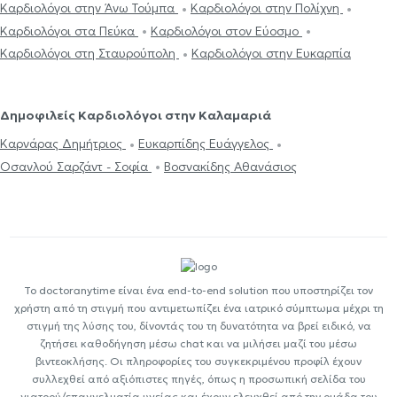
Καρδιολόγοι στην Άνω Τούμπα
Καρδιολόγοι στην Πολίχνη
Καρδιολόγοι στα Πεύκα
Καρδιολόγοι στον Εύοσμο
Καρδιολόγοι στη Σταυρούπολη
Καρδιολόγοι στην Ευκαρπία
Δημοφιλείς Καρδιολόγοι στην Καλαμαριά
Καρνάρας Δημήτριος
Ευκαρπίδης Ευάγγελος
Οσανλού Σαρζάντ - Σοφία
Βοσνακίδης Αθανάσιος
Το doctoranytime είναι ένα end-to-end solution που υποστηρίζει τον
χρήστη από τη στιγμή που αντιμετωπίζει ένα ιατρικό σύμπτωμα μέχρι τη
στιγμή της λύσης του, δίνοντάς του τη δυνατότητα να βρεί ειδικό, να
ζητήσει καθοδήγηση μέσω chat και να μιλήσει μαζί του μέσω
βιντεοκλήσης. Οι πληροφορίες του συγκεκριμένου προφίλ έχουν
συλλεχθεί από αξιόπιστες πηγές, όπως η προσωπική σελίδα του
γιατρού/επαγγελματία υγείας και έχουν ελεγχθεί από την ομάδα του