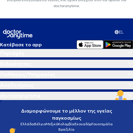
doctoranytime.
EL
Κατέβασε το app
Περιοχές
Ειδικότητες
Παθήσεις/Υπηρεσίες
Αναζητήσεις
doctoranytime
Διαμορφώνουμε το μέλλον της υγείας
παγκοσμίως
Ελλάδα
Βέλγιο
Μεξικό
Κολομβία
Εκουαδόρ
Γουατεμάλα
Βραζιλία