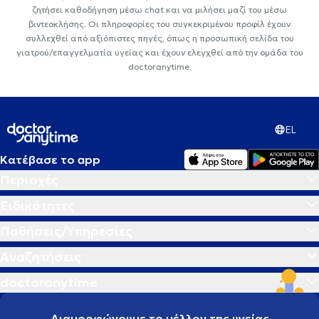
ζητήσει καθοδήγηση μέσω chat και να μιλήσει μαζί του μέσω
βιντεοκλήσης. Οι πληροφορίες του συγκεκριμένου προφίλ έχουν
συλλεχθεί από αξιόπιστες πηγές, όπως η προσωπική σελίδα του
γιατρού/επαγγελματία υγείας και έχουν ελεγχθεί από την ομάδα του
doctoranytime.
EL
Κατέβασε το app
Περιοχές
Ειδικότητες
Παθήσεις/Υπηρεσίες
Αναζητήσεις
doctoranytime
Διαμορφώνουμε το μέλλον της υγείας