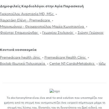
Δημοφιλείς Καρδιολόγοι στην Αγία Παρασκευή
Γκεκοπούλου Αναστασία MD, MSc
Χαιρετάκη Ελένη - Premedicare
Μπρινκμάγιερ - Θεοφανοπούλου Μαρία Κωνσταντίνα
Φούντας Επαμεινώνδας
Γεωργίου Στυλιανός
Σιώνης Γεώργιος
Κοντινά νοσοκομεία
Premedicare health clinic
Premedicare Health Clinic
Bioclab Ιδιωτικά Πολυιατρεία
Center NT-CardioMetabolics
Ιάζω
Το doctoranytime είναι ένα end-to-end solution που υποστηρίζει τον
χρήστη από τη στιγμή που αντιμετωπίζει ένα ιατρικό σύμπτωμα μέχρι τη
στιγμή της λύσης του, δίνοντάς του τη δυνατότητα να βρεί ειδικό, να