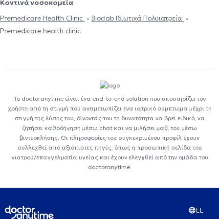
Κοντινά νοσοκομεία
Premedicare Health Clinic
Bioclab Ιδιωτικά Πολυιατρεία
Premedicare health clinic
Το doctoranytime είναι ένα end-to-end solution που υποστηρίζει τον
χρήστη από τη στιγμή που αντιμετωπίζει ένα ιατρικό σύμπτωμα μέχρι τη
στιγμή της λύσης του, δίνοντάς του τη δυνατότητα να βρεί ειδικό, να
ζητήσει καθοδήγηση μέσω chat και να μιλήσει μαζί του μέσω
βιντεοκλήσης. Οι πληροφορίες του συγκεκριμένου προφίλ έχουν
συλλεχθεί από αξιόπιστες πηγές, όπως η προσωπική σελίδα του
γιατρού/επαγγελματία υγείας και έχουν ελεγχθεί από την ομάδα του
doctoranytime.
EL