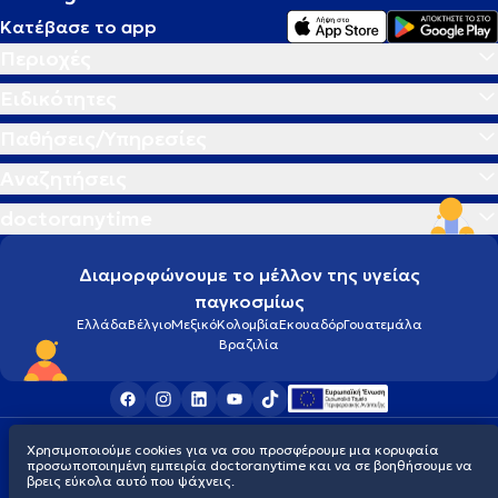
Κατέβασε το app
Περιοχές
Ειδικότητες
Παθήσεις/Υπηρεσίες
Αναζητήσεις
doctoranytime
Διαμορφώνουμε το μέλλον της υγείας
παγκοσμίως
Ελλάδα
Βέλγιο
Μεξικό
Κολομβία
Εκουαδόρ
Γουατεμάλα
Βραζιλία
Οροι χρήσης
Cookies
Πολιτική προστασίας προσωπικού απορρήτου
Χρησιμοποιούμε cookies για να σου προσφέρουμε μια κορυφαία
© 2026 doctoranytime
προσωποποιημένη εμπειρία doctoranytime και να σε βοηθήσουμε να
βρεις εύκολα αυτό που ψάχνεις.