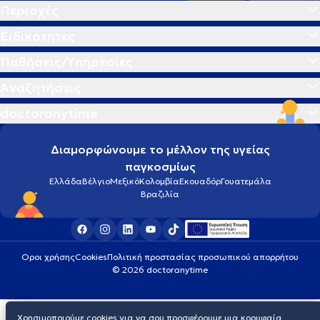
Περιοχές
Ειδικότητες
Παθήσεις/Υπηρεσίες
Αναζητήσεις
doctoranytime
Διαμορφώνουμε το μέλλον της υγείας
παγκοσμίως
Ελλάδα
Βέλγιο
Μεξικό
Κολομβία
Εκουαδόρ
Γουατεμάλα
Βραζιλία
Οροι χρήσης
Cookies
Πολιτική προστασίας προσωπικού απορρήτου
© 2026 doctoranytime
Χρησιμοποιούμε cookies για να σου προσφέρουμε μια κορυφαία