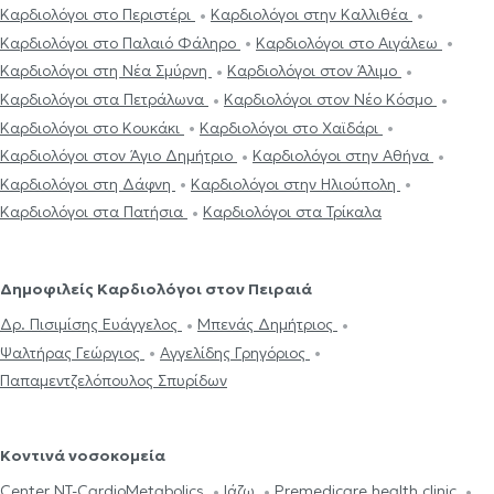
Καρδιολόγοι στο Περιστέρι
Καρδιολόγοι στην Καλλιθέα
Καρδιολόγοι στο Παλαιό Φάληρο
Καρδιολόγοι στο Αιγάλεω
Καρδιολόγοι στη Νέα Σμύρνη
Καρδιολόγοι στον Άλιμο
Καρδιολόγοι στα Πετράλωνα
Καρδιολόγοι στον Νέο Κόσμο
Καρδιολόγοι στο Κουκάκι
Καρδιολόγοι στο Χαϊδάρι
Καρδιολόγοι στον Άγιο Δημήτριο
Καρδιολόγοι στην Αθήνα
Καρδιολόγοι στη Δάφνη
Καρδιολόγοι στην Ηλιούπολη
Καρδιολόγοι στα Πατήσια
Καρδιολόγοι στα Τρίκαλα
Δημοφιλείς Καρδιολόγοι στον Πειραιά
Δρ. Πισιμίσης Ευάγγελος
Μπενάς Δημήτριος
Ψαλτήρας Γεώργιος
Αγγελίδης Γρηγόριος
Παπαμεντζελόπουλος Σπυρίδων
Κοντινά νοσοκομεία
Center NT-CardioMetabolics
Ιάζω
Premedicare health clinic