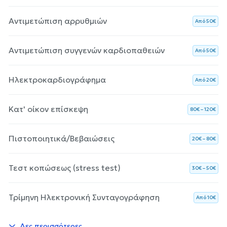
Αντιμετώπιση αρρυθμιών
Aπό 50€
Αντιμετώπιση συγγενών καρδιοπαθειών
Aπό 50€
Ηλεκτροκαρδιογράφημα
Aπό 20€
Κατ' οίκον επίσκεψη
80€ – 120€
Πιστοποιητικά/Βεβαιώσεις
20€ – 80€
Τεστ κοπώσεως (stress test)
30€ – 50€
Τρίμηνη Ηλεκτρονική Συνταγογράφηση
Aπό 10€
Δες περισσότερες