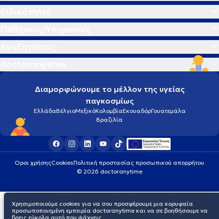
Ειδικότητες
Παθήσεις/Υπηρεσίες
Αναζητήσεις
doctoranytime
Διαμορφώνουμε το μέλλον της υγείας
παγκοσμίως
Ελλάδα
Βέλγιο
Μεξικό
Κολομβία
Εκουαδόρ
Γουατεμάλα
Βραζιλία
Οροι χρήσης
Cookies
Πολιτική προστασίας προσωπικού απορρήτου
© 2026 doctoranytime
Χρησιμοποιούμε cookies για να σου προσφέρουμε μια κορυφαία
προσωποποιημένη εμπειρία doctoranytime και να σε βοηθήσουμε να
βρεις εύκολα αυτό που ψάχνεις.