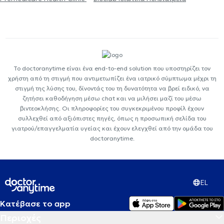
Το doctoranytime είναι ένα end-to-end solution που υποστηρίζει τον
χρήστη από τη στιγμή που αντιμετωπίζει ένα ιατρικό σύμπτωμα μέχρι τη
στιγμή της λύσης του, δίνοντάς του τη δυνατότητα να βρεί ειδικό, να
ζητήσει καθοδήγηση μέσω chat και να μιλήσει μαζί του μέσω
βιντεοκλήσης. Οι πληροφορίες του συγκεκριμένου προφίλ έχουν
συλλεχθεί από αξιόπιστες πηγές, όπως η προσωπική σελίδα του
γιατρού/επαγγελματία υγείας και έχουν ελεγχθεί από την ομάδα του
doctoranytime.
EL
Κατέβασε το app
Περιοχές