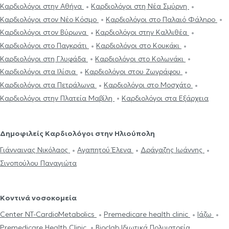
Καρδιολόγοι στην Αθήνα
Καρδιολόγοι στη Νέα Σμύρνη
Καρδιολόγοι στον Νέο Κόσμο
Καρδιολόγοι στο Παλαιό Φάληρο
Καρδιολόγοι στον Βύρωνα
Καρδιολόγοι στην Καλλιθέα
Καρδιολόγοι στο Παγκράτι
Καρδιολόγοι στο Κουκάκι
Καρδιολόγοι στη Γλυφάδα
Καρδιολόγοι στο Κολωνάκι
Καρδιολόγοι στα Ιλίσια
Καρδιολόγοι στου Ζωγράφου
Καρδιολόγοι στα Πετράλωνα
Καρδιολόγοι στο Μοσχάτο
Καρδιολόγοι στην Πλατεία Μαβίλη
Καρδιολόγοι στα Εξάρχεια
Δημοφιλείς Καρδιολόγοι στην Ηλιούπολη
Γιάνναινας Νικόλαος
Αγαπητού Έλενα
Δράγαζης Ιωάννης
Σινοπούλου Παναγιώτα
Κοντινά νοσοκομεία
Center NT-CardioMetabolics
Premedicare health clinic
Ιάζω
Premedicare Health Clinic
Bioclab Ιδιωτικά Πολυιατρεία