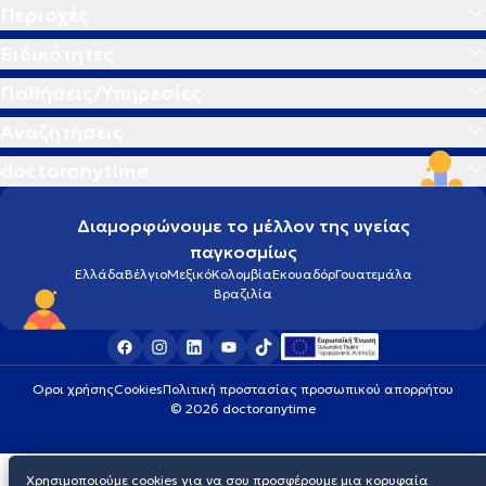
Περιοχές
Ειδικότητες
Παθήσεις/Υπηρεσίες
Αναζητήσεις
doctoranytime
Διαμορφώνουμε το μέλλον της υγείας
παγκοσμίως
Ελλάδα
Βέλγιο
Μεξικό
Κολομβία
Εκουαδόρ
Γουατεμάλα
Βραζιλία
Οροι χρήσης
Cookies
Πολιτική προστασίας προσωπικού απορρήτου
© 2026 doctoranytime
Χρησιμοποιούμε cookies για να σου προσφέρουμε μια κορυφαία