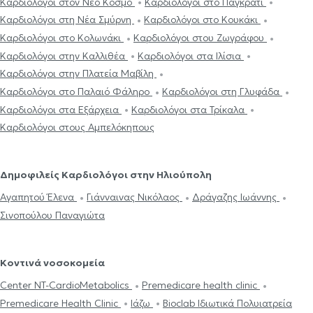
Καρδιολόγοι στον Νέο Κόσμο
Καρδιολόγοι στο Παγκράτι
Καρδιολόγοι στη Νέα Σμύρνη
Καρδιολόγοι στο Κουκάκι
Καρδιολόγοι στο Κολωνάκι
Καρδιολόγοι στου Ζωγράφου
Καρδιολόγοι στην Καλλιθέα
Καρδιολόγοι στα Ιλίσια
Καρδιολόγοι στην Πλατεία Μαβίλη
Καρδιολόγοι στο Παλαιό Φάληρο
Καρδιολόγοι στη Γλυφάδα
Καρδιολόγοι στα Εξάρχεια
Καρδιολόγοι στα Τρίκαλα
Καρδιολόγοι στους Αμπελόκηπους
Δημοφιλείς Καρδιολόγοι στην Ηλιούπολη
Αγαπητού Έλενα
Γιάνναινας Νικόλαος
Δράγαζης Ιωάννης
Σινοπούλου Παναγιώτα
Κοντινά νοσοκομεία
Center NT-CardioMetabolics
Premedicare health clinic
Premedicare Health Clinic
Ιάζω
Bioclab Ιδιωτικά Πολυιατρεία