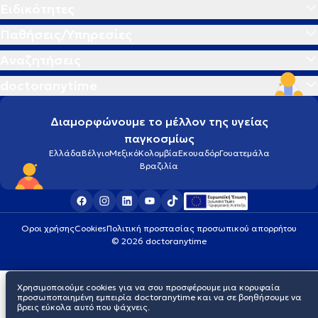
Ειδικότητες
Παθήσεις/Υπηρεσίες
Αναζητήσεις
doctoranytime
Διαμορφώνουμε το μέλλον της υγείας
παγκοσμίως
Ελλάδα
Βέλγιο
Μεξικό
Κολομβία
Εκουαδόρ
Γουατεμάλα
Βραζιλία
Οροι χρήσης
Cookies
Πολιτική προστασίας προσωπικού απορρήτου
© 2026 doctoranytime
Χρησιμοποιούμε cookies για να σου προσφέρουμε μια κορυφαία
προσωποποιημένη εμπειρία doctoranytime και να σε βοηθήσουμε να
βρεις εύκολα αυτό που ψάχνεις.