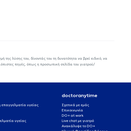
ή της λύσης του, δίνοντάς του τη δυνατότητα να βρεί ειδικό, να
ιόπιστες πηγές, όπως η προσωπική σελίδα του γιατρού/
doctoranytime
 ή επαγγελματία υγείας
Σχετικά με εμάς
Επικοινωνία
DO+ at work
ελματία υγείας
Live chat με γιατρό
Ανακάλυψε το DO+