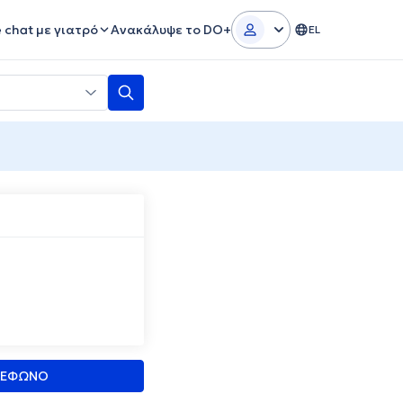
e chat με γιατρό
Ανακάλυψε το DO+
EL
ΛΕΦΩΝΟ