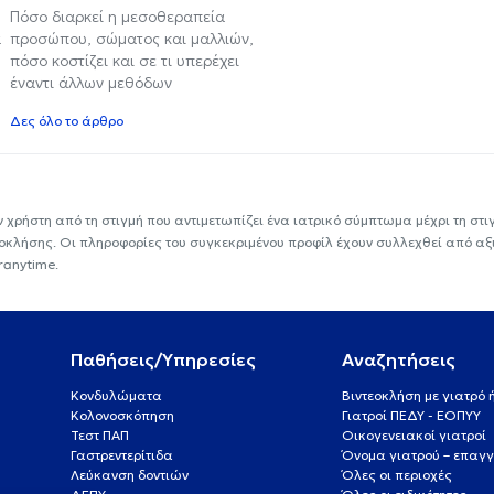
Πόσο διαρκεί η μεσοθεραπεία
α
προσώπου, σώματος και μαλλιών,
πόσο κοστίζει και σε τι υπερέχει
έναντι άλλων μεθόδων
Δες όλο το άρθρο
ν χρήστη από τη στιγμή που αντιμετωπίζει ένα ιατρικό σύμπτωμα μέχρι τη στιγμ
εοκλήσης. Οι πληροφορίες του συγκεκριμένου προφίλ έχουν συλλεχθεί από αξ
ranytime.
Παθήσεις/Υπηρεσίες
Αναζητήσεις
Κονδυλώματα
Βιντεοκλήση με γιατρό
Κολονοσκόπηση
Γιατροί ΠΕΔΥ - ΕΟΠΥΥ
Τεστ ΠΑΠ
Οικογενειακοί γιατροί
Γαστρεντερίτιδα
Όνομα γιατρού – επαγγ
Λεύκανση δοντιών
Όλες οι περιοχές