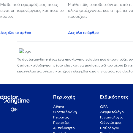
Μάθε πού εφαρμόζεται, ποιες
Μάθε πώς τοποθετούνται, από τι
είναι οι παρενέργειες και ποιο το
υλικό φτιάχνονται και τι πρέπει ν
κόστος
προσέχεις
Δες όλο το άρθρο
Δες όλο το άρθρο
Το doctoranytime είναι ένα end-to-end solution που υποστηρίζει το
ζητήσει καθοδήγηση μέσω chat και να μιλήσει μαζί του μέσω βιντ
επαγγελματία υγείας και έχουν ελεγχθεί από την ομάδα του docto
Περιοχές
Ειδικότητες
Αθήνα
ΩΡΛ
EL
Θεσσαλονίκη
Δερματολόγοι
Πειραιάς
Γυναικολόγοι
Περιστέρι
Οδοντίατροι
Αμπελόκηποι
Παθολόγοι