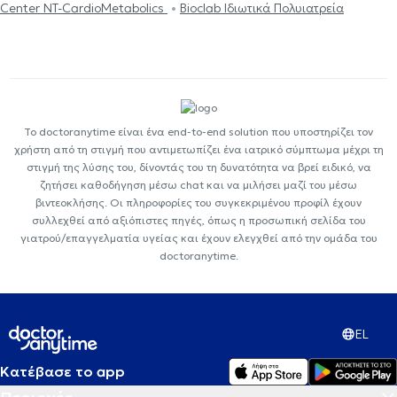
Center NT-CardioMetabolics
Bioclab Ιδιωτικά Πολυιατρεία
Το doctoranytime είναι ένα end-to-end solution που υποστηρίζει τον
χρήστη από τη στιγμή που αντιμετωπίζει ένα ιατρικό σύμπτωμα μέχρι τη
στιγμή της λύσης του, δίνοντάς του τη δυνατότητα να βρεί ειδικό, να
ζητήσει καθοδήγηση μέσω chat και να μιλήσει μαζί του μέσω
βιντεοκλήσης. Οι πληροφορίες του συγκεκριμένου προφίλ έχουν
συλλεχθεί από αξιόπιστες πηγές, όπως η προσωπική σελίδα του
γιατρού/επαγγελματία υγείας και έχουν ελεγχθεί από την ομάδα του
doctoranytime.
EL
Κατέβασε το app