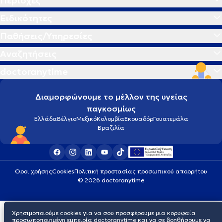
Περιοχές
Ειδικότητες
Παθήσεις/Υπηρεσίες
Αναζητήσεις
doctoranytime
Διαμορφώνουμε το μέλλον της υγείας
παγκοσμίως
Ελλάδα
Βέλγιο
Μεξικό
Κολομβία
Εκουαδόρ
Γουατεμάλα
Βραζιλία
Οροι χρήσης
Cookies
Πολιτική προστασίας προσωπικού απορρήτου
© 2026 doctoranytime
Χρησιμοποιούμε cookies για να σου προσφέρουμε μια κορυφαία
προσωποποιημένη εμπειρία doctoranytime και να σε βοηθήσουμε να