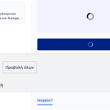
 Ενδοκρινών
α και διατηρεί
 του Εθνικού
αθμό πτυχίου
 ξεκίνησε την
ιστημιακή
ζεται στην ίδια
Κλείσε ραντεβο
οσκοπική
ωσε τη
ον τίτλο του
ε ως Επιμελητής
ν του
 περί των 200
Προβολή όλων
ρισσότερες των
υ του,
τική του
κή
Ιατρείο 1