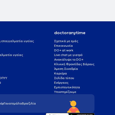
doctoranytime
 ή επαγγελματία υγείας
Σχετικά με εμάς
Επικοινωνία
DO+ at work
ελματία υγείας
Live chat με γιατρό
Ανακάλυψε το DO+
Κλινική Φροντίδας Βάρους
Άμεση Συνεδρία
Καριέρα
ΕΟΠΥΥ
Σελίδα τύπου
Q
Ενέργειες
ς
Εμπιστευτικότητα
Υποστηρίζουμε
όρ
Γουατεμάλα
Βραζιλία