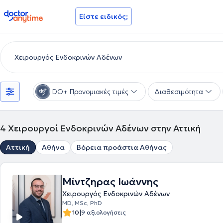
doctoranytime
Είστε ειδικός;
DO+ Προνομιακές τιμές
Διαθεσιμότητα
4
Χειρουργοί Ενδοκρινών Αδένων στην Αττική
Αττική
Αθήνα
Βόρεια προάστια Αθήνας
Μίντζηρας Ιωάννης
Χειρουργός Ενδοκρινών Αδένων
MD, MSc, PhD
|
10
9 αξιολογήσεις