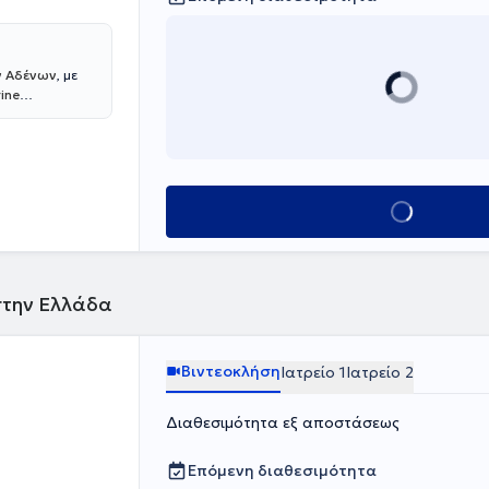
αρουσιάσεις και
στην
ι συνεργάτης
ησε ως
ν Αδένων
, με
οκομείου
ine
ην Κλινική
ι απονέμεται σε
το Ιατρικό
ενδοκρινών
κής του
ας
ντας
ις του
Γενικής,
 από την
ς και
Κλείσε ραντεβού
ότητα της
α». Κατέχει δύο
Αριστοτέλειο
 από το
στην Ελλάδα
Βιντεοκλήση
Ιατρείο 1
Ιατρείο 2
Διαθεσιμότητα εξ αποστάσεως
Επόμενη διαθεσιμότητα