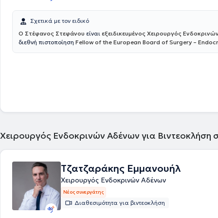
χειρουργικών τεχνικών, στην συγγραφή επιστημονικών άρθρων, σε π
ομιλίες σε ποικίλα ιατρικά συνέδρια, καθώς επίσης είχε ενεργό ρόλο 
εκπαίδευση των ειδικευομένων και φοιτητών ιατρικής. Έχει διατελέσε
Σχετικά με τον ειδικό
Χειρουργός στο Τμήμα Μαστού του Νοσοκομείου Metropolitan, υπηρέτ
Ο Στέφανος Στεφάνου
είναι
εξειδικευμένος Χειρουργός Ενδοκρινώ
επικουρικός Επιμελητής Β΄ στην Α΄ Χειρουργική Κλινική του Γενικού Νοσ
διεθνή πιστοποίηση
Fellow of the European Board of Surgery – Endocr
Αττικής ΚΑΤ, Επιστημονικός Συνεργάτης Ενδοκρινικής Χειρουργικής, στ
(FEBS/Endocrine)
, τίτλο που αναγνωρίζεται σε ευρωπαϊκό επίπεδο κα
Γενικής & Λαπαροσκοπικής Χειρουργικής και Χειρουργικής Πεπτικού σ
χειρουργούς με υψηλή εξειδίκευση και εμπειρία στη χειρουργική των 
Κέντρο Αθηνών και Επιστημονικός Συνεργάτης Ενδοκρινικής Χειρουργι
αδένων. Διατηρεί ιδιωτικό ιατρείο στους Αμπελόκηπους, προσφέροντ
Metropolitan General. Έχει πολύπλευρη και μακρόχρονη εμπειρία, έχο
εξατομικευμένη και υψηλού επιπέδου φροντίδα σε ασθενείς με παθήσε
πραγματοποιήσει μεγάλο αριθμό επεμβάσεων όλου του φάσματος της 
θυρεοειδούς, των παραθυρεοειδών και των επινεφριδίων. Αποφοίτησε
Λαπαροσκοπικής, Ενδοκρινικής και Ογκολογικής χειρουργικής, καθώ
Ιατρική Σχολή του Πανεπιστημίου Ιωαννίνων και ολοκλήρωσε την ειδικ
επείγουσας χειρουργικής και χειρουργικής τραύματος.
Γενικής Χειρουργικής στο Γενικό Νοσοκομείο Ιωαννίνων «Γ. Χατζηκώστ
Μεταπτυχιακούς Τίτλους: στη Χειρουργική Ενδοκρινών Αδένων από το 
Πανεπιστήμιο Θεσσαλονίκης (ΑΠΘ) και στη Διοίκηση Μονάδων Υγείας
Ελληνικό Ανοικτό Πανεπιστήμιο (ΕΑΠ).
Χειρουργός Ενδοκρινών Αδένων για Βιντεοκλήση 
Τζατζαράκης Εμμανουήλ
Χειρουργός Ενδοκρινών Αδένων
Νέος συνεργάτης
Διαθεσιμότητα για βιντεοκλήση