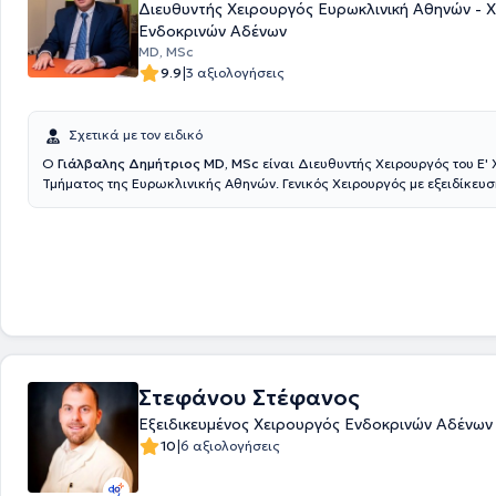
αντιμετώπιση επιπλεγμένων και δύσκολων περιστατικών. Παράλληλα 
Διευθυντής Χειρουργός Ευρωκλινική Αθηνών - 
σημαντικό κλινικό έργο (που αποτυπώνεται στον μεγάλο αριθμό επε
Ενδοκρινών Αδένων
θυρεοειδούς – παραθυρεοειδών) έχει να επιδείξει και αξιόλογο ακαδ
MD, MSc
ερευνητικό- συγγραφικό έργο τόσο στην ενδοκρινική όσο και στην ογκο
|
9.9
3 αξιολογήσεις
χειρουργική. Αποφοίτησε με άριστα από τη Στρατιωτική Ιατρική Σχολή 
Αριστοτελείου Πανεπιστημίου Θεσσαλονίκης).
Σχετικά με τον ειδικό
Ο
Γιάλβαλης Δημήτριος MD, MSc
είναι Διευθυντής Χειρουργός του Ε'
Τμήματος της Ευρωκλινικής Αθηνών. Γενικός Χειρουργός με εξειδίκευσ
Χειρουργική Ενδοκρινών και στην Λαπαροσκοπική & Ρομποτική Χειρου
κάτοχος τίτλου Μεταπτυχιακού Τίτλου (MSc) στην Ελάχιστα επεμβατικ
Ρομποτική Χειρουργική του Πανεπιστημίου Αθηνών. Διατηρεί ιδιωτικό ι
Χαλάνδρι και στην Καλαμάτα. Ολοκλήρωσε τις ιατρικές του σπουδές 
Δημοκρίτειο Πανεπιστήμιο Θράκης και ειδικεύθηκε στη Γενική Χειρουρ
Ελλάδα Γενικό Νοσοκομείο Καλαμάτας, 251 Γενικό Νοσοκομείο Αεροπορ
Χειρουργική Κλινική του Γενικού Νοσοκομείου Αθηνών "Ο Ευαγγελισμός
Μεγάλη Βρετανία σε αναγνωρισμένες έμμισθες θέσεις από το Royal Co
Surgeons of England, σε Leeds και Manchester (NHS Hospitals). Μετε
Λαπαροσκοπική Χειρουργική Άνω Γαστρεντερικού στο St’James Universi
Στεφάνου Στέφανος
στο Leeds, εξειδικεύτηκε (ως Senior Clinical Fellow) στην Ενδοκρινική 
King’s College Hospital στο Λονδίνο και ακολούθως μετεκπαιδεύτηκε σ
Εξειδικευμένος Χειρουργός Ενδοκρινών Αδένων
Πανεπιστημιακό Νοσοκομείο της Πίζας στην ελάχιστα επεμβατική ενδ
|
10
6 αξιολογήσεις
θυρεοειδεκτομή / παραθυρεοειδεκτομή (MIVAT MIVAP). Συμμετείχε σε 
μετεκπαιδευτικών σεμιναρίων Λαπαροσκοπικής χειρουργικής και σύ