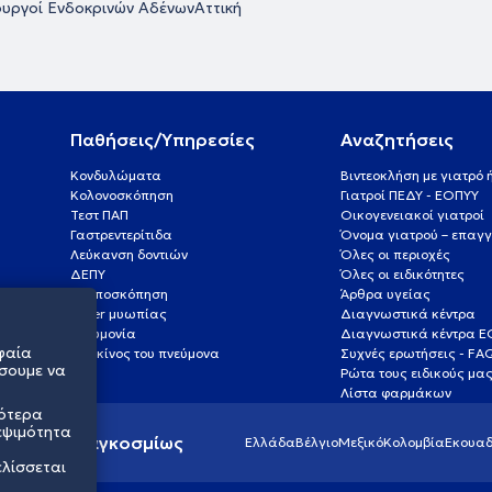
ουργοί Ενδοκρινών Αδένων
Αττική
Παθήσεις/Υπηρεσίες
Αναζητήσεις
Κονδυλώματα
Βιντεοκλήση με γιατρό
Κολονοσκόπηση
Γιατροί ΠΕΔΥ - ΕΟΠΥΥ
Τεστ ΠΑΠ
Οικογενειακοί γιατροί
Γαστρεντερίτιδα
Όνομα γιατρού – επαγγ
Λεύκανση δοντιών
Όλες οι περιοχές
ΔΕΠΥ
Όλες οι ειδικότητες
Κολποσκόπηση
Άρθρα υγείας
Laser μυωπίας
Διαγνωστικά κέντρα
Πνευμονία
Διαγνωστικά κέντρα 
φαία
Καρκίνος του πνεύμονα
Συχνές ερωτήσεις - FA
σουμε να
Ρώτα τους ειδικούς μα
Λίστα φαρμάκων
σότερα
εψιμότητα
ς υγείας παγκοσμίως
Ελλάδα
Βέλγιο
Μεξικό
Κολομβία
Εκουαδ
ελίσσεται