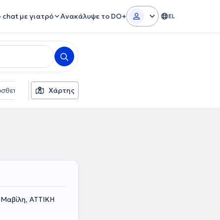
e chat με γιατρό
Ανακάλυψε το DO+
EL
σθετα φίλτρα
Χάρτης
Γλώσσες
Ασφαλιστικές εταιρείες
 Μαβίλη, ΑΤΤΙΚΗ