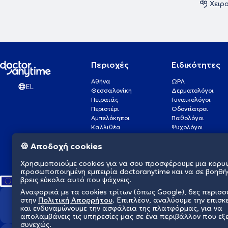
Χειρ
Περιοχές
Ειδικότητες
Αθήνα
ΩΡΛ
EL
Θεσσαλονίκη
Δερματολόγοι
Πειραιάς
Γυναικολόγοι
Περιστέρι
Οδοντίατροι
Αμπελόκηποι
Παθολόγοι
Καλλιθέα
Ψυχολόγοι
Πάτρα
Οφθαλμίατροι
🍪 Αποδοχή cookies
Γλυφάδα
Ενδοκρινολόγοι
Νίκαια
Ουρολόγοι
Χρησιμοποιούμε cookies για να σου προσφέρουμε μια κορυ
Νέα Σμύρνη
Καρδιολόγοι
προσωποποιημένη εμπειρία doctoranytime και να σε βοηθή
βρεις εύκολα αυτό που ψάχνεις.
Αναφορικά με τα cookies τρίτων (όπως Google), δες περισ
στην
Πολιτική Απορρήτου
. Επιπλέον, αναλύουμε την επισκ
Διαμορφώνουμε το μέλλον τη
και ενδυναμώνουμε την ασφάλεια της πλατφόρμας, για να
απολαμβάνεις τις υπηρεσίες μας σε ένα περιβάλλον που εξ
συνεχώς.