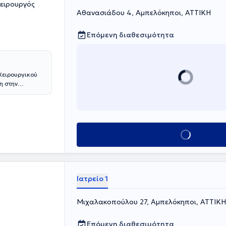
με το
Χειρουργός
μβάσεων
Αθανασιάδου 4, Αμπελόκηποι, ΑΤΤΙΚΗ
ημαϊκό-
λογική – γενική
Επόμενη διαθεσιμότητα
(Ιατρική Σχολή
 Χειρουργικού
η στην
ργική και
ή και
ατρείο στο
στο
γική, τόσο στην
Κλείσε ραντεβού
ίας και στην Β΄
", όσο και στη
llege of
κπαιδεύτηκε στη
ty Hospital
Ιατρείο 1
Χειρουργική του
το
Μιχαλακοπούλου 27, Αμπελόκηποι, ΑΤΤΙΚΗ
οσκοπική
πλήθος
γχρονων
Επόμενη διαθεσιμότητα