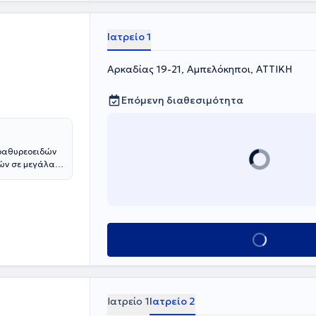
 Γερμανικής
ενικής και
ίας.
Ιατρείο 1
Αρκαδίας 19-21, Αμπελόκηποι, ΑΤΤΙΚΗ
Επόμενη διαθεσιμότητα
αραθυρεοειδών
τών σε μεγάλα
ης
ής Χειρουργικής
κό Νοσοκομείο]
λινικής,
ου
Κλείσε ραντεβού
πί διετία στην
ic, Rochester,
πεμβάσεων
ίτερού του
Θυρεοειδούς –
Ιατρείο 1
Ιατρείο 2
αι για την