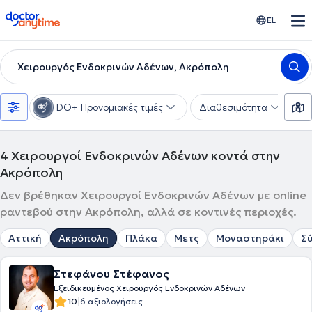
doctoranytime
EL
Χειρουργός Ενδοκρινών Αδένων, Ακρόπολη
DO+ Προνομιακές τιμές
Διαθεσιμότητα
Υ
4
Χειρουργοί Ενδοκρινών Αδένων κοντά στην
Ακρόπολη
Δεν βρέθηκαν Χειρουργοί Ενδοκρινών Αδένων με online
ραντεβού στην Ακρόπολη, αλλά σε κοντινές περιοχές.
Αττική
Ακρόπολη
Πλάκα
Μετς
Μοναστηράκι
Σ
Στεφάνου Στέφανος
Εξειδικευμένος Χειρουργός Ενδοκρινών Αδένων
|
10
6 αξιολογήσεις