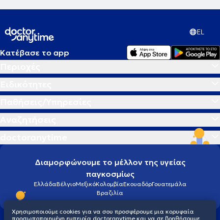
EL
Κατέβασε το app
Περιοχές
Ειδικότητες
Παθήσεις/Υπηρεσίες
Αναζητήσεις
doctoranytime
Διαμορφώνουμε το μέλλον της υγείας
παγκοσμίως
Ελλάδα
Βέλγιο
Μεξικό
Κολομβία
Εκουαδόρ
Γουατεμάλα
Βραζιλία
Χρησιμοποιούμε cookies για να σου προσφέρουμε μια κορυφαία
προσωποποιημένη εμπειρία doctoranytime και να σε βοηθήσουμε