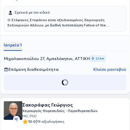
Σχετικά με τον ειδικό
Ο Στέφανος Στεφάνου
είναι
εξειδικευμένος Χειρουργός
Ενδοκρινών Αδένων
, με διεθνή πιστοποίηση
Fellow of the
European Board of Surgery – Endocrine (FEBS/Endocrine)
, τίτλο που
αναγνωρίζεται σε ευρωπαϊκό επίπεδο και απονέμεται σε
χειρουργούς με υψηλή εξειδίκευση και εμπειρία στη χειρουργική
Ιατρείο 1
των ενδοκρινών αδένων. Διατηρεί ιδιωτικό ιατρείο στους
Αμπελόκηπους, προσφέροντας εξατομικευμένη και υψηλού επιπέδου
φροντίδα σε ασθενείς με παθήσεις του θυρεοειδούς, των
Μιχαλακοπούλου 27, Αμπελόκηποι, ΑΤΤΙΚΗ
2,1 km
παραθυρεοειδών και των επινεφριδίων. Αποφοίτησε από την
Ιατρική Σχολή του Πανεπιστημίου Ιωαννίνων και ολοκλήρωσε την
Επόμενη διαθεσιμότητα
Κλείσε ραντεβού
ειδικότητα της Γενικής Χειρουργικής στο Γενικό Νοσοκομείο
Ιωαννίνων «Γ. Χατζηκώστα». Κατέχει δύο Μεταπτυχιακούς Τίτλους:
στη Χειρουργική Ενδοκρινών Αδένων από το Αριστοτέλειο
Πανεπιστήμιο Θεσσαλονίκης (ΑΠΘ) και στη Διοίκηση Μονάδων
Υγείας από το Ελληνικό Ανοικτό Πανεπιστήμιο (ΕΑΠ).
Σακοράφας Γεώργιος
Xειρουργός Θυρεοειδούς - Παραθυρεοειδών
MD, PhD
|
10.0
19 αξιολογήσεις