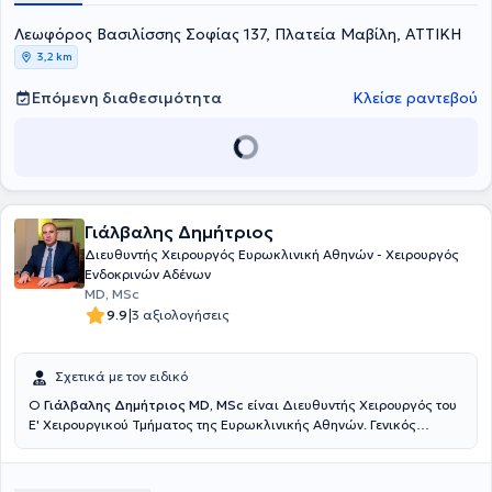
και παθήσεις των παραθυρεοειδών αδένων.
συμμετέχοντας στη διδασκαλία και την επίβλεψη διδακτορικών
ακαδημαϊκό και ερευνητικό-επιστημονικό του έργο. Παράλληλα
Λεωφόρος Βασιλίσσης Σοφίας 137, Πλατεία Μαβίλη, ΑΤΤΙΚΗ
διατριβών των φοιτητών του Πανεπιστημίου.
είναι τακτικό και ενεργό μέλος της Γερμανικής Εταιρίας
Χειρουργικής Ενδοκρινών Αδένων, της Γερμανικής Εταιρίας Γενικής
3,2 km
και Σπλαχνικής Χειρουργικής και μέλος του Συλλόγου Χειρουργών
Γερμανίας.
Επόμενη διαθεσιμότητα
Κλείσε ραντεβού
Γιάλβαλης Δημήτριος
Διευθυντής Χειρουργός Ευρωκλινική Αθηνών - Χειρουργός
Ενδοκρινών Αδένων
MD, MSc
|
9.9
3 αξιολογήσεις
Σχετικά με τον ειδικό
Ο
Γιάλβαλης Δημήτριος MD, MSc
είναι Διευθυντής Χειρουργός του
Ε' Χειρουργικού Τμήματος της Ευρωκλινικής Αθηνών. Γενικός
Χειρουργός με εξειδίκευση στην Χειρουργική Ενδοκρινών και στην
Λαπαροσκοπική & Ρομποτική Χειρουργική και κάτοχος τίτλου
Μεταπτυχιακού Τίτλου (MSc) στην Ελάχιστα επεμβατική και