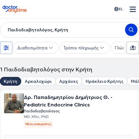
doctoranytime
EL
Παιδοδιαβητολόγος, Κρήτη
Διαθεσιμότητα
Τρόποι πληρωμής
Γλώσσες
1
Παιδοδιαβητολόγος στην Κρήτη
Κρήτη
Αρκαλοχώρι
Αρχάνες
Ηράκλειο Κρήτης
Μά
Δρ. Παπαδημητρίου Δημήτριος Θ. -
Pediatric Endocrine Clinics
Παιδοδιαβητολόγος
MD, MSc, PhD
Νέος συνεργάτης