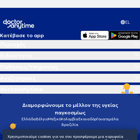
EL
Κατέβασε το app
Περιοχές
Ειδικότητες
Παθήσεις/Υπηρεσίες
Αναζητήσεις
doctoranytime
Διαμορφώνουμε το μέλλον της υγείας
παγκοσμίως
Ελλάδα
Βέλγιο
Μεξικό
Κολομβία
Εκουαδόρ
Γουατεμάλα
Βραζιλία
Χρησιμοποιούμε cookies για να σου προσφέρουμε μια κορυφαία