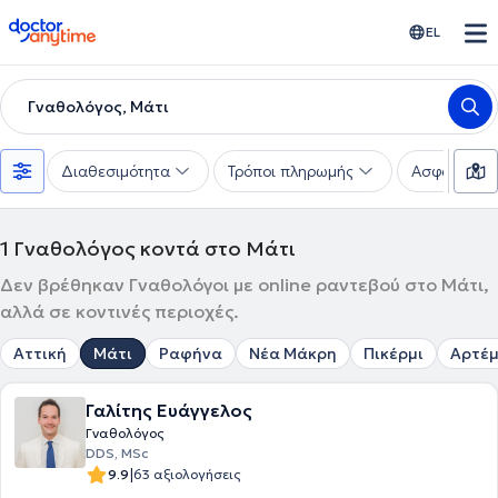
doctoranytime
EL
Γναθολόγος, Μάτι
Διαθεσιμότητα
Τρόποι πληρωμής
Ασφαλιστικέ
1
Γναθολόγος κοντά στο Μάτι
Δεν βρέθηκαν Γναθολόγοι με online ραντεβού στο Μάτι,
αλλά σε κοντινές περιοχές.
Αττική
Μάτι
Ραφήνα
Νέα Μάκρη
Πικέρμι
Αρτέμ
Γαλίτης Ευάγγελος
Γναθολόγος
DDS, MSc
|
9.9
63 αξιολογήσεις