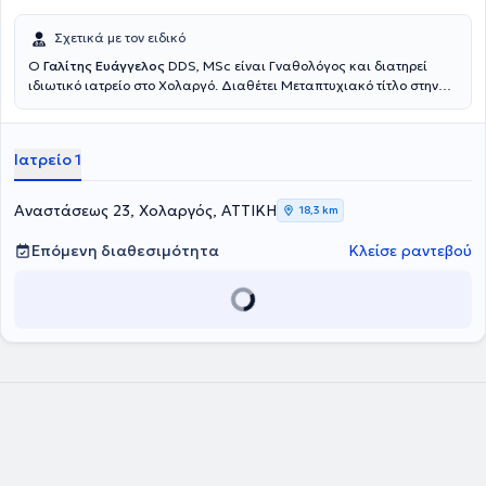
Σχετικά με τον ειδικό
Ο
Γαλίτης Ευάγγελος
DDS, MSc είναι Γναθολόγος και διατηρεί
ιδιωτικό ιατρείο στο Χολαργό. Διαθέτει Μεταπτυχιακό τίτλο στην
Κλινική Αντιμετώπιση Στοματοπροσωπικού Πόνου από την
Οδοντιατρική Σχολή του Εθνικού και Καποδιστριακού
Πανεπιστημίου Αθηνών και πτυχίο Οδοντιατρικής από το ίδιο
Ιατρείο 1
πανεπιστήμιο. Είναι ειδικός στη διάγνωση και την θεραπεία
κρανιογναθικών διαταραχών, η οποία μπορεί να προϋποθέτει
κατασκευή ειδικών ενδοστοματικών συσκευών (νάρθηκες) για την
Αναστάσεως 23, Χολαργός, ΑΤΤΙΚΗ
18,3 km
ορθή αντιμετώπιση τους. Οι ενδοστοματικοί νάρθηκες, οι οποίοι
πρέπει να πληρούν συγκεκριμένες προδιαγραφές για να είναι
Επόμενη διαθεσιμότητα
Κλείσε ραντεβού
αποτελεσματικοί, μπορούν να εφαρμοστούν σε περιπτώσεις
σφιξίματος ή τριξίματος των δοντιών, σε περιπτώσεις μυϊκού ή
αρθρικού πόνου, σε περιπτώσεις ήχων που προέρχονται από τις
αρθρώσεις και σε κεφαλαλγίες τύπου τάσεως και άλλα σχετικά
προβλήματα. Ο γιατρός συμμετέχει σε συνέδρια και σεμινάρια στην
Ελλάδα και το εξωτερικό με πλήθος ανακοινώσεων σε αυτά και ως
προσκεκλημένος ομιλιτής σε αρκετές ημερίδες. Τέλος, είναι μέλος
του Οδοντιατρικού Συλλόγου Αττικής, της Ελληνικής Εταιρείας
Ογκολογίας Στόματος, της Ελληνικής Εταιρείας
Στοματοπροσωπικού Πόνου και της Ελληνικής Εταιρείας Κεφαλής
και Τραχήλου.