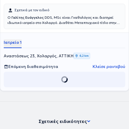
Σχετικά με τον ειδικό
Ο
Γαλίτης Ευάγγελος
DDS, MSc είναι Γναθολόγος και διατηρεί
ιδιωτικό ιατρείο στο Χολαργό. Διαθέτει Μεταπτυχιακό τίτλο στην
Κλινική Αντιμετώπιση Στοματοπροσωπικού Πόνου από την
Οδοντιατρική Σχολή του Εθνικού και Καποδιστριακού
Πανεπιστημίου Αθηνών και πτυχίο Οδοντιατρικής από το ίδιο
Ιατρείο 1
πανεπιστήμιο. Είναι ειδικός στη διάγνωση και την θεραπεία
κρανιογναθικών διαταραχών, η οποία μπορεί να προϋποθέτει
κατασκευή ειδικών ενδοστοματικών συσκευών (νάρθηκες) για την
Αναστάσεως 23, Χολαργός, ΑΤΤΙΚΗ
6,2 km
ορθή αντιμετώπιση τους. Οι ενδοστοματικοί νάρθηκες, οι οποίοι
πρέπει να πληρούν συγκεκριμένες προδιαγραφές για να είναι
Επόμενη διαθεσιμότητα
Κλείσε ραντεβού
αποτελεσματικοί, μπορούν να εφαρμοστούν σε περιπτώσεις
σφιξίματος ή τριξίματος των δοντιών, σε περιπτώσεις μυϊκού ή
αρθρικού πόνου, σε περιπτώσεις ήχων που προέρχονται από τις
αρθρώσεις και σε κεφαλαλγίες τύπου τάσεως και άλλα σχετικά
προβλήματα. Ο γιατρός συμμετέχει σε συνέδρια και σεμινάρια στην
Ελλάδα και το εξωτερικό με πλήθος ανακοινώσεων σε αυτά και ως
προσκεκλημένος ομιλιτής σε αρκετές ημερίδες. Τέλος, είναι μέλος
του Οδοντιατρικού Συλλόγου Αττικής, της Ελληνικής Εταιρείας
Ογκολογίας Στόματος, της Ελληνικής Εταιρείας
Στοματοπροσωπικού Πόνου και της Ελληνικής Εταιρείας Κεφαλής
Σχετικές ειδικότητες
και Τραχήλου.