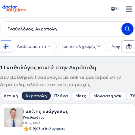
doctoranytime
EL
Γναθολόγος, Ακρόπολη
Διαθεσιμότητα
Τρόποι πληρωμής
Ασφαλιστικέ
1
Γναθολόγος κοντά στην Ακρόπολη
Δεν βρέθηκαν Γναθολόγοι με online ραντεβού στην
Ακρόπολη, αλλά σε κοντινές περιοχές.
Αττική
Ακρόπολη
Πλάκα
Μετς
Μοναστηράκι
Σ
Γαλίτης Ευάγγελος
Γναθολόγος
DDS, MSc
|
9.9
63 αξιολογήσεις