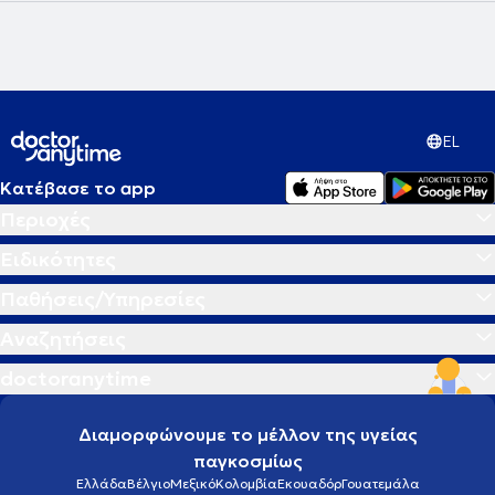
EL
Κατέβασε το app
Περιοχές
Ειδικότητες
Παθήσεις/Υπηρεσίες
Αναζητήσεις
doctoranytime
Διαμορφώνουμε το μέλλον της υγείας
παγκοσμίως
Ελλάδα
Βέλγιο
Μεξικό
Κολομβία
Εκουαδόρ
Γουατεμάλα