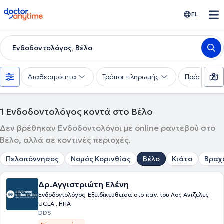
doctoranytime
EL
Ενδοδοντολόγος, Βέλο
Διαθεσιμότητα
Τρόποι πληρωμής
Πρόσθετα φ
1
Ενδοδοντολόγος κοντά στο Βέλο
Δεν βρέθηκαν Ενδοδοντολόγοι με online ραντεβού στο
Βέλο, αλλά σε κοντινές περιοχές.
Πελοπόννησος
Νομός Κορινθίας
Βέλο
Κιάτο
Βραχ
Δρ.Αγγιστριώτη Ελένη
Ενδοδοντολόγoς-Εξειδίκευθεισα στο παν. του Λος Αντζελες
UCLA . ΗΠΑ
DDS