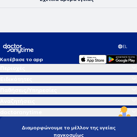
EL
Κατέβασε το app
Περιοχές
Ειδικότητες
Παθήσεις/Υπηρεσίες
Αναζητήσεις
doctoranytime
Διαμορφώνουμε το μέλλον της υγείας
παγκοσμίως