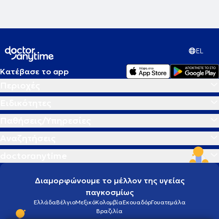
πανελλαδικά και διεθνώς.
EL
Κατέβασε το app
Περιοχές
Ειδικότητες
Παθήσεις/Υπηρεσίες
Αναζητήσεις
doctoranytime
Διαμορφώνουμε το μέλλον της υγείας
παγκοσμίως
Ελλάδα
Βέλγιο
Μεξικό
Κολομβία
Εκουαδόρ
Γουατεμάλα
Βραζιλία