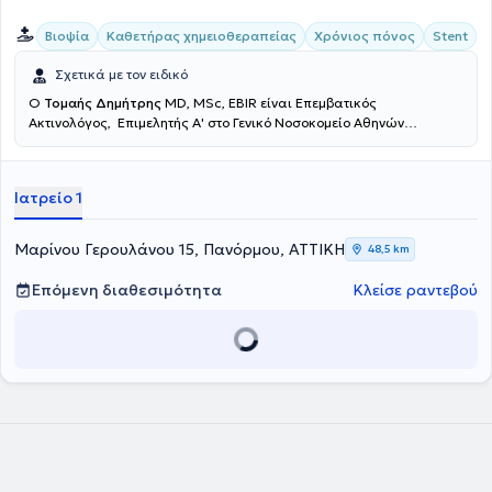
Βιοψία
Καθετήρας χημειοθεραπείας
Χρόνιος πόνος
Stent
Σχετικά με τον ειδικό
Ο
Τομαής Δημήτρης
MD, MSc, EBIR είναι Επεμβατικός
Ακτινολόγος, Επιμελητής Α' στο Γενικό Νοσοκομείο Αθηνών
"Ευαγγελισμός". Είναι απόφοιτος της Ιατρικής Σχολής του Εθνικού
και Καποδιστριακού Πανεπιστημίου Αθηνών (ΕΚΠΑ), κάτοχος
μεταπτυχιακού τίτλου σπουδών στην Επεμβατική Ακτινολογία και
Ιατρείο 1
παρακολουθεί ασθενείς στην Βιοκλινική Αθηνών και στο Theparis
General Hospital. Το 2013 μετέβη στο Ηνωμένο Βασίλειο, όπου κατά
την διάρκεια της ειδικότητας του μετεκπαιδεύτηκε στην Επεμβατική
Μαρίνου Γερουλάνου 15, Πανόρμου, ΑΤΤΙΚΗ
48,5 km
Ακτινολογία στον Guy's and St Thomas' NHS Foundation Trust of
London, ενώ έλαβε τίτλο στην Επεμβατική Ακτινολογία από το Γενικό
Επόμενη διαθεσιμότητα
Κλείσε ραντεβού
Νοσοκομείο Αθηνών "Ευαγγελισμός" το 2019. Ειδικεύθηκε σε όλο το
φάσμα της κλασικής Ακτινολογίας και της Επεμβατικής
Ακτινολογίας με κατεύθυνση την Αγγειακή Επεμβατική Ακτινολογία
την Επεμβατική Ογκολογία και την Αγγειακή Προσπέλαση. Έχει
εκπαίδευση στη διενέργεια και ερμηνεία των έγχρωμων
υπερηχογραφημάτων (triplex) των αρτηριών και φλεβών. Έχει
συμμετάσχει σε πληθώρα ελληνικών και διεθνών συνεδρίων, με
παρουσίαση εργασιών και βραβεύσεις. Τέλος, ο γιατρός
ασχολείται ενεργά με τη συγγραφή μελετών και έχει ιδιαίτερο
ενδιαφέρον στη συγγραφή δημοσιεύσεων στα πιο έγκυρα περιοδικά