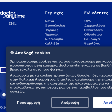
Περιοχές
Ειδικότητες
Αθήνα
ΩΡΛ
EL
Θεσσαλονίκη
Δερματολόγοι
Πειραιάς
Γυναικολόγοι
Περιστέρι
Οδοντίατροι
Αμπελόκηποι
Παθολόγοι
Καλλιθέα
Ψυχολόγοι
Πάτρα
Οφθαλμίατροι
🍪 Αποδοχή cookies
Γλυφάδα
Ενδοκρινολόγοι
Νίκαια
Ουρολόγοι
Χρησιμοποιούμε cookies για να σου προσφέρουμε μια κορυ
Νέα Σμύρνη
Καρδιολόγοι
προσωποποιημένη εμπειρία doctoranytime και να σε βοηθή
βρεις εύκολα αυτό που ψάχνεις.
Αναφορικά με τα cookies τρίτων (όπως Google), δες περισ
στην
Πολιτική Απορρήτου
. Επιπλέον, αναλύουμε την επισκ
Διαμορφώνουμε το μέλλον τη
και ενδυναμώνουμε την ασφάλεια της πλατφόρμας, για να
απολαμβάνεις τις υπηρεσίες μας σε ένα περιβάλλον που εξ
συνεχώς.
Προσαρμογή
Απόρριψη
Aπο
© 2026 doctoranytime