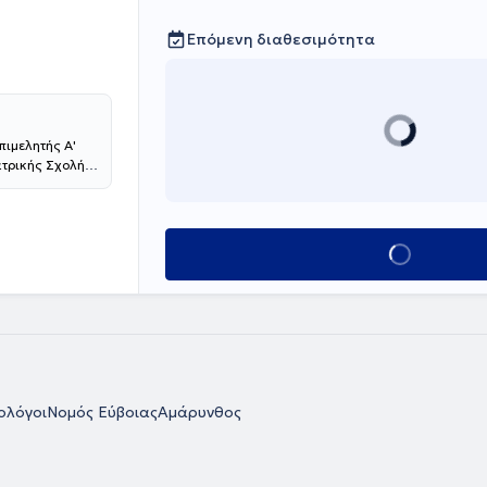
Επόμενη διαθεσιμότητα
πιμελητής Α'
ατρικής Σχολής
χος
ρακολουθεί
ο 2013 μετέβη
ετεκπαιδεύτηκε
Κλείσε ραντεβού
on Trust of
οσοκομείο
ασικής
γγειακή
 Προσπέλαση.
ογραφημάτων
ηνικών και
ο γιατρός
ολόγοι
Νομός Εύβοιας
Αμάρυνθος
ρον στη
διεθνώς.