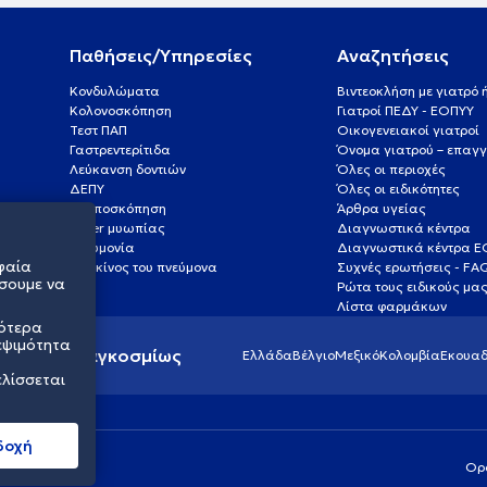
Παθήσεις/Υπηρεσίες
Αναζητήσεις
Κονδυλώματα
Βιντεοκλήση με γιατρό
Κολονοσκόπηση
Γιατροί ΠΕΔΥ - ΕΟΠΥΥ
Τεστ ΠΑΠ
Οικογενειακοί γιατροί
Γαστρεντερίτιδα
Όνομα γιατρού – επαγγ
Λεύκανση δοντιών
Όλες οι περιοχές
ΔΕΠΥ
Όλες οι ειδικότητες
Κολποσκόπηση
Άρθρα υγείας
Laser μυωπίας
Διαγνωστικά κέντρα
Πνευμονία
Διαγνωστικά κέντρα 
φαία
Καρκίνος του πνεύμονα
Συχνές ερωτήσεις - FA
σουμε να
Ρώτα τους ειδικούς μα
Λίστα φαρμάκων
σότερα
εψιμότητα
ς υγείας παγκοσμίως
Ελλάδα
Βέλγιο
Μεξικό
Κολομβία
Εκουαδ
ελίσσεται
δοχή
Ορ