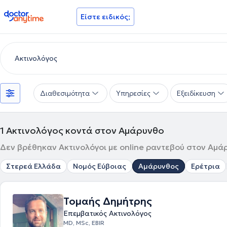
doctoranytime
Είστε ειδικός;
Διαθεσιμότητα
Υπηρεσίες
Εξειδίκευση
1
Ακτινολόγος κοντά στον Αμάρυνθο
Δεν βρέθηκαν Ακτινολόγοι με online ραντεβού στον Αμάρ
Στερεά Ελλάδα
Νομός Εύβοιας
Αμάρυνθος
Ερέτρια
Τομαής Δημήτρης
Επεμβατικός Ακτινολόγος
MD, MSc, EBIR