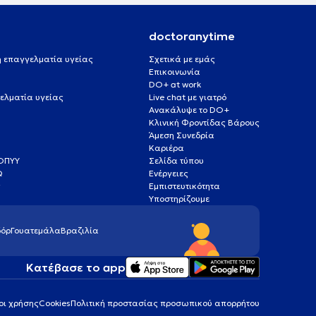
doctoranytime
 ή επαγγελματία υγείας
Σχετικά με εμάς
Επικοινωνία
DO+ at work
ελματία υγείας
Live chat με γιατρό
Ανακάλυψε το DO+
Κλινική Φροντίδας Βάρους
Άμεση Συνεδρία
Καριέρα
ΕΟΠΥΥ
Σελίδα τύπου
Q
Ενέργειες
ς
Εμπιστευτικότητα
Υποστηρίζουμε
όρ
Γουατεμάλα
Βραζιλία
Κατέβασε το app
οι χρήσης
Cookies
Πολιτική προστασίας προσωπικού απορρήτου