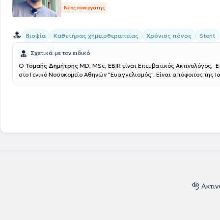
Νέος συνεργάτης
Βιοψία
Καθετήρας χημειοθεραπείας
Χρόνιος πόνος
Stent
Σχετικά με τον ειδικό
Ο
Τομαής Δημήτρης
MD, MSc, EBIR είναι Επεμβατικός Ακτινολόγος, Ε
στο Γενικό Νοσοκομείο Αθηνών "Ευαγγελισμός". Είναι απόφοιτος της Ι
του Εθνικού και Καποδιστριακού Πανεπιστημίου Αθηνών (ΕΚΠΑ), κάτο
μεταπτυχιακού τίτλου σπουδών στην Επεμβατική Ακτινολογία και πα
ασθενείς στην Βιοκλινική Αθηνών και στο Theparis General Hospital. Τ
στο Ηνωμένο Βασίλειο, όπου κατά την διάρκεια της ειδικότητας του μ
στην Επεμβατική Ακτινολογία στον Guy's and St Thomas' NHS Foundati
London, ενώ έλαβε τίτλο στην Επεμβατική Ακτινολογία από το Γενικό Ν
Αθηνών "Ευαγγελισμός" το 2019. Ειδικεύθηκε σε όλο το φάσμα της κλ
Ακτινολογίας και της Επεμβατικής Ακτινολογίας με κατεύθυνση την Α
Επεμβατική Ακτινολογία την Επεμβατική Ογκολογία και την Αγγειακή
Έχει εκπαίδευση στη διενέργεια και ερμηνεία των έγχρωμων υπερηχ
(triplex) των αρτηριών και φλεβών. Έχει συμμετάσχει σε πληθώρα ελλ
διεθνών συνεδρίων, με παρουσίαση εργασιών και βραβεύσεις. Τέλος, 
Ακτιν
ασχολείται ενεργά με τη συγγραφή μελετών και έχει ιδιαίτερο ενδιαφέ
συγγραφή δημοσιεύσεων στα πιο έγκυρα περιοδικά πανελλαδικά και 