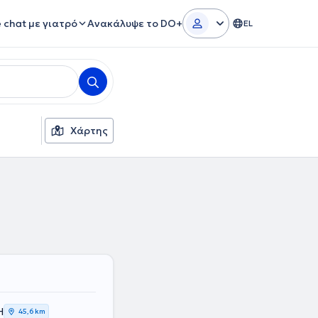
e chat με γιατρό
Ανακάλυψε το DO+
EL
Χάρτης
Η
45,6 km