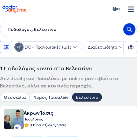
doctoranytime
EL
Ποδολόγος, Βελεστίνο
DO+ Προνομιακές τιμές
Διαθεσιμότητα
Υ
1
Ποδολόγος κοντά στο Βελεστίνο
Δεν βρέθηκαν Ποδολόγοι με online ραντεβού στο
Βελεστίνο, αλλά σε κοντινές περιοχές.
Θεσσαλία
Νομός Τρικάλων
Βελεστίνο
Άκρων Ίασις
Ποδολόγος
|
9.8
39 αξιολογήσεις