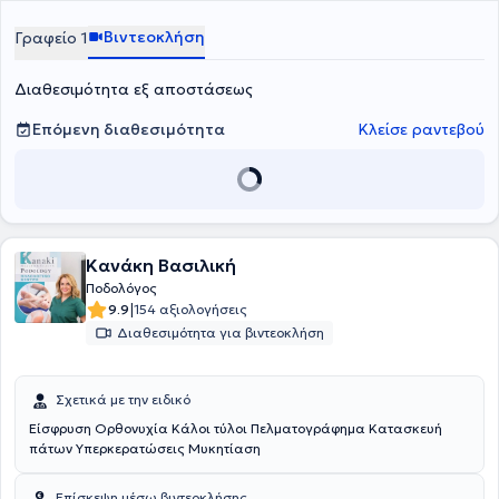
πρόβλημα με τα άκρα τους. Παράλληλα, απευθύνεται και στις
ομάδες των ανθρώπων εκείνες, που λόγω κινητικών προβλημάτων,
Βιντεοκλήση
Γραφείο 1
εγκυμοσύνης ή προχωρημένης ηλικίας δυσκολεύονται από τη
συνθήκη να φροντίσουν τα κάτω άκρα τους. Τέλος αξίζει να
Διαθεσιμότητα εξ αποστάσεως
σημειωθεί πως παρέχεται η δυνατότητα και για κατ' οίκον
επισκεψη.
Επόμενη διαθεσιμότητα
Κλείσε ραντεβού
Κανάκη Βασιλική
Ποδολόγος
|
9.9
154 αξιολογήσεις
Διαθεσιμότητα για βιντεοκλήση
Σχετικά με την ειδικό
Είσφρυση Ορθονυχία Κάλοι τύλοι Πελματογράφημα Κατασκευή
πάτων Υπερκερατώσεις Μυκητίαση
Επίσκεψη μέσω βιντεοκλήσης