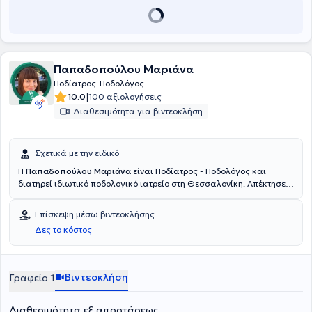
Παπαδοπούλου Μαριάνα
Ποδίατρος-Ποδολόγος
|
10.0
100 αξιολογήσεις
Διαθεσιμότητα για βιντεοκλήση
Σχετικά με την ειδικό
Η
Παπαδοπούλου Μαριάνα
είναι Ποδίατρος - Ποδολόγος και
διατηρεί ιδιωτικό ποδολογικό ιατρείο στη Θεσσαλονίκη. Απέκτησε
το πτυχίο της Ποδιατρικής «Bachelor of Science Podiatric Medicine»
από το QUEEN MARGARET UNIVERSITY και είναι μεταπτυχιακός
Επίσκεψη μέσω βιντεοκλήσης
φοιτητής στην εμβιομηχανική. Συνεργάστηκε με την χειρουργική
Δες το κόστος
κλινική του Γενικού Νοσοκομείου Κιλκίς. Έχει συμμετάσχει σε
πολυάριθμα συνέδρια και είναι μέλος του Ελληνικού Συλλόγου
Ποδίατρων, του FIP της International Federation of Podiatry και του
Health and Care Professions Council.
Βιντεοκλήση
Γραφείο 1
Διαθεσιμότητα εξ αποστάσεως