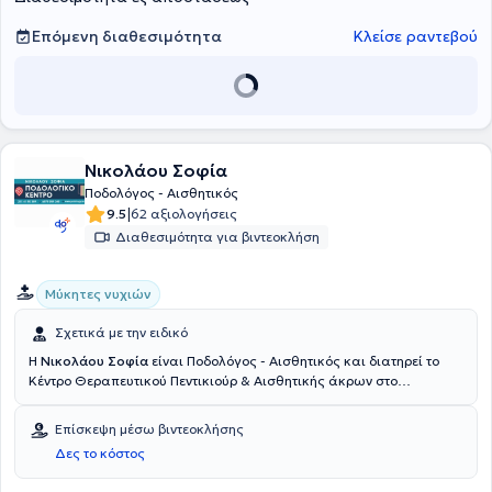
Επόμενη διαθεσιμότητα
Κλείσε ραντεβού
Νικολάου Σοφία
Ποδολόγος - Αισθητικός
|
9.5
62 αξιολογήσεις
Διαθεσιμότητα για βιντεοκλήση
Μύκητες νυχιών
Σχετικά με την ειδικό
Η
Νικολάου Σοφία
είναι Ποδολόγος - Αισθητικός και διατηρεί το
Κέντρο Θεραπευτικού Πεντικιούρ & Αισθητικής άκρων στο
Κερατσίνι. Η Ποδολόγος είναι μέλος στον Πανελλήνιο Σύλλογο
Ποδολογίας και Αισθητικής Άκρων και προσφέρει στους ασθενείς
Επίσκεψη μέσω βιντεοκλήσης
υπηρεσίες Συμβουλευτικής, Διάγνωσης και Θεραπείας παθήσεων
Δες το κόστος
των Κάτω Ακρων, Νυχιών και Πελμάτων. Απευθύνεται σε όλους
τους ανθρώπους που μπορεί να πάσχουν από κάποια πάθηση ή