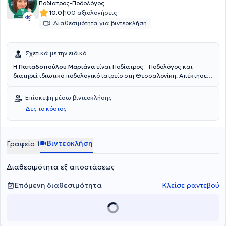
Ποδίατρος-Ποδολόγος
|
10.0
100 αξιολογήσεις
Διαθεσιμότητα για βιντεοκλήση
Σχετικά με την ειδικό
Η
Παπαδοπούλου Μαριάνα
είναι Ποδίατρος - Ποδολόγος και
διατηρεί ιδιωτικό ποδολογικό ιατρείο στη Θεσσαλονίκη. Απέκτησε
το πτυχίο της Ποδιατρικής «Bachelor of Science Podiatric Medicine»
από το QUEEN MARGARET UNIVERSITY και είναι μεταπτυχιακός
Επίσκεψη μέσω βιντεοκλήσης
φοιτητής στην εμβιομηχανική. Συνεργάστηκε με την χειρουργική
Δες το κόστος
κλινική του Γενικού Νοσοκομείου Κιλκίς. Έχει συμμετάσχει σε
πολυάριθμα συνέδρια και είναι μέλος του Ελληνικού Συλλόγου
Ποδίατρων, του FIP της International Federation of Podiatry και του
Health and Care Professions Council.
Βιντεοκλήση
Γραφείο 1
Διαθεσιμότητα εξ αποστάσεως
Επόμενη διαθεσιμότητα
Κλείσε ραντεβού