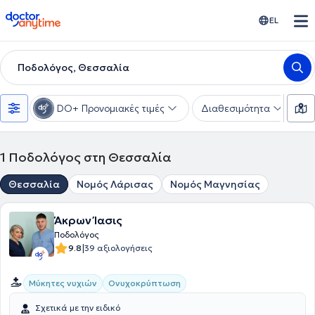
doctoranytime
EL
Ποδολόγος, Θεσσαλία
DO+ Προνομιακές τιμές
Διαθεσιμότητα
Υ
1
Ποδολόγος στη Θεσσαλία
Θεσσαλία
Νομός Λάρισας
Νομός Μαγνησίας
Άκρων Ίασις
Ποδολόγος
|
9.8
39 αξιολογήσεις
Μύκητες νυχιών
Ονυχοκρύπτωση
Σχετικά με την ειδικό