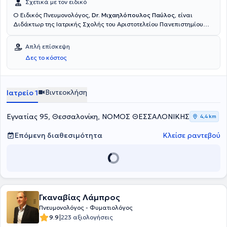
Σχετικά με τον ειδικό
Ο Ειδικός Πνευμονολόγος,
Dr. Μιχαηλόπουλος Παύλος
, είναι
Διδάκτωρ της Ιατρικής Σχολής του Αριστοτελείου Πανεπιστημίου
Θεσσαλονίκης, κάτοχος του Ευρωπαϊκού Διπλώματος
Πνευμονολογίας HERMES και εξειδικευμένος στις αναπνευστικές
Απλή επίσκεψη
διαταραχές ύπνου με πιστοποίηση από την Ευρωπαϊκή Eταιρεία
Δες το κόστος
Mελέτης Ύπνου (ESRS). Στο ιατρείο του, στο κέντρο της
Θεσσαλονίκης, υποδέχεται ασθενείς πάσχοντες από πάσης
φύσεως πνευμονολογικά προβλήματα, τα οποία και διερευνά με
μεθοδικό και διεξοδικό τρόπο, βασιζόμενος στις πιο σύγχρονες
Βιντεοκλήση
Ιατρείο 1
εξελίξεις της ιατρικής.
Εγνατίας 95, Θεσσαλονίκη, ΝΟΜΟΣ ΘΕΣΣΑΛΟΝΙΚΗΣ
4,4 km
Επόμενη διαθεσιμότητα
Κλείσε ραντεβού
Γκαναβίας Λάμπρος
Πνευμονολόγος - Φυματιολόγος
|
9.9
223 αξιολογήσεις