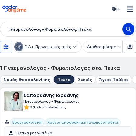
doctoranytime
EL
Πνευμονολόγος - Φυματιολόγος, Πεύκα
DO+ Προνομιακές τιμές
Διαθεσιμότητα
Υ
1
Πνευμονολόγος - Φυματιολόγος στα Πεύκα
Νομός Θεσσαλονίκης
Πεύκα
Συκιές
Άγιος Παύλος
Σαπαρδάνης Ιορδάνης
Πνευμονολόγος - Φυματιολόγος
|
9.9
74 αξιολογήσεις
Βρογχοσκόπηση
Χρόνια αποφρακτική πνευμονοπάθεια
Σχετικά με τον ειδικό