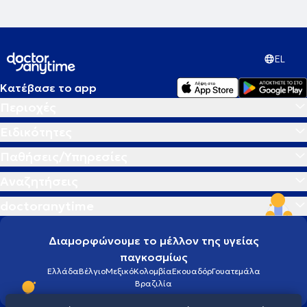
EL
Κατέβασε το app
Περιοχές
Ειδικότητες
Παθήσεις/Υπηρεσίες
Αναζητήσεις
doctoranytime
Διαμορφώνουμε το μέλλον της υγείας
παγκοσμίως
Ελλάδα
Βέλγιο
Μεξικό
Κολομβία
Εκουαδόρ
Γουατεμάλα
Βραζιλία