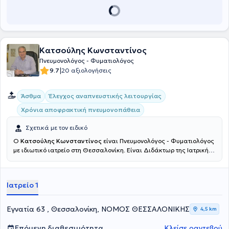
Κατσούλης Κωνσταντίνος
Πνευμονολόγος - Φυματιολόγος
|
9.7
20 αξιολογήσεις
Άσθμα
Έλεγχος αναπνευστικής λειτουργίας
Χρόνια αποφρακτική πνευμονοπάθεια
Σχετικά με τον ειδικό
Ο
Κατσούλης Κωνσταντίνος
είναι Πνευμονολόγος - Φυματιολόγος
με ιδιωτικό ιατρείο στη Θεσσαλονίκη. Είναι Διδάκτωρ της Ιατρικής
Σχολής του Εθνικού και Καποδιστριακού Πανεπιστημίου Αθηνών
και πτυχιούχος της Στρατιωτικής Σχολής Αξιωματικών Σωμάτων
του Αριστοτελείου Πανεπιστημίου Θεσσαλονίκης. Έχει εκπαιδευτεί
Ιατρείο 1
στην Εσωτερική Παθολογία στη Β´Παθολογική Κλινική του 401
Γενικού Στρατιωτικού Νοσοκομείου Αθηνών, ενώ έχει ειδικευθεί
στην 4η Πνευμονολογική Κλινική του Νοσοκομείου Νοσημάτων
Εγνατία 63 , Θεσσαλονίκη, ΝΟΜΟΣ ΘΕΣΣΑΛΟΝΙΚΗΣ
4,5 km
Θώρακος Αθηνών "Η Σωτηρία". Έχει διατελέσει Επιμελητής και
μετέπειτα Διευθυντής της Πνευμονολογικής Κλινικής του 424
Επόμενη διαθεσιμότητα
Κλείσε ραντεβού