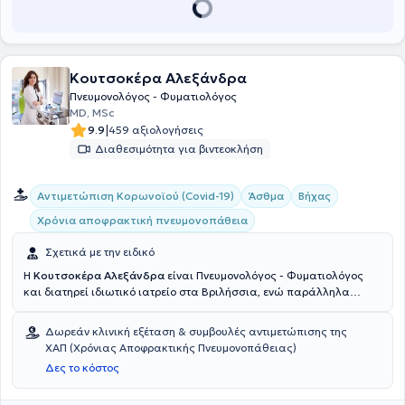
Κουτσοκέρα Αλεξάνδρα
Πνευμονολόγος - Φυματιολόγος
MD, MSc
|
9.9
459 αξιολογήσεις
Διαθεσιμότητα για βιντεοκλήση
Αντιμετώπιση Κορωνοϊού (Covid-19)
Άσθμα
Βήχας
Χρόνια αποφρακτική πνευμονοπάθεια
Σχετικά με την ειδικό
Η
Κουτσοκέρα Αλεξάνδρα
είναι Πνευμονολόγος - Φυματιολόγος
και διατηρεί ιδιωτικό ιατρείο στα Βριλήσσια, ενώ παράλληλα
διατελεί Επιμελήτρια Α' στη Β' Πνευμονολογική Κλινική του "Ερρίκος
Ντυνάν" Hospital Center. Διαθέτει master στην Ογκολογία
Δωρεάν κλινική εξέταση & συμβουλές αντιμετώπισης της
θώρακος και έχει ολοκληρώσει με "Άριστα" μεταπτυχιακό
ΧΑΠ (Χρόνιας Αποφρακτικής Πνευμονοπάθειας)
πρόγραμμα στην Παιδιατρική Πνευμονολογία στην Ιατρική Σχολή
Δες το κόστος
του Εθνικού και Καποδιστριακού Πανεπιστημίου Αθηνών.
Ολοκλήρωσε την ειδικότητά της τόσο στην Πνευμονολογία όσο και