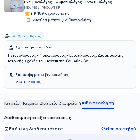
στην αντιμετώπιση της υγειονομικής κρίσης. Παράλληλα, έχει
Πνευμονολόγος - Φυματιολόγος - Εντατικολόγος
συμμετάσχει σε διάφορες επιστημονικές εργασίες που έχουν
ΜD, MSc, PhD, ATSF
δημοσιευτεί σε διεθνή επιστημονικά περιοδικά. Τέλος, η πλούσια
|
9.9
189 αξιολογήσεις
εμπειρία της στην ιατρική κοινότητα ενισχύεται από την πολυετή της
Διαθεσιμότητα για βιντεοκλήση
ενασχόληση με τις αναπνευστικές παθήσεις και την συνεχή
εκπαίδευσή της στον τομέα αυτό.
Άσθμα
Βήχας
Σχετικά με τον ειδικό
Πνευμονολόγος - Φυματιολόγος - Εντατικολόγος, Διδάκτωρ της
Ιατρικής Σχολής του Πανεπιστημίου Αθηνών.
Επίσκεψη μέσω βιντεοκλήσης
Δες το κόστος
Βιντεοκλήση
Ιατρείο 1
Ιατρείο 2
Ιατρείο 3
Ιατρείο 4
Διαθεσιμότητα εξ αποστάσεως
Επόμενη διαθεσιμότητα
Κλείσε ραντεβού