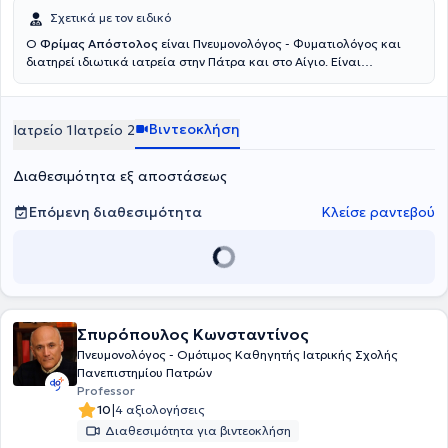
Σχετικά με τον ειδικό
Ο
Φρίμας Απόστολος
είναι Πνευμονολόγος - Φυματιολόγος και
διατηρεί ιδιωτικά ιατρεία στην Πάτρα και στο Αίγιο. Είναι
πτυχιούχος της Ιατρικής Σχολής του Δημοκρίτειου Πανεπιστημίου
Θράκης. Έχει ειδικευθεί αρχικά στην Ελβετία, στο Hôpital du Valais
και μετέπειτα στο Γενικό Νοσοκομείο Νοσημάτων Θώρακος Αθηνών
Βιντεοκλήση
Ιατρείο 1
Ιατρείο 2
"Η Σωτηρία" και στο Ναυτικό Νοσοκομείο Αθηνών. Κατά το
διάστημα 2022 με 2023 διετέλεσε ελεγκτής ιατρός στην Accurate
Health Auditing & Consulting. Στα ιδιωτικά του ιατρεία
Διαθεσιμότητα εξ αποστάσεως
αναλαμβάνει πλήθος περιστατικών, με ιδιαίτερη εμπειρία στην
εργοσπιρομετρία και στη διακοπή καπνίσματος.
Επόμενη διαθεσιμότητα
Κλείσε ραντεβού
Σπυρόπουλος Κωνσταντίνος
Πνευμονολόγος - Ομότιμος Καθηγητής Ιατρικής Σχολής
Πανεπιστημίου Πατρών
Professor
|
10
4 αξιολογήσεις
Διαθεσιμότητα για βιντεοκλήση